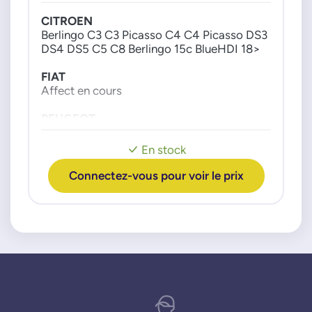
FIAT GROUPE
CITROEN
9801887680
Berlingo C3 C3 Picasso C4 C4 Picasso DS3
DS4 DS5 C5 C8 Berlingo 15c BlueHDI 18>
9811643880
FOMOCO
FIAT
Affect en cours
4012882P
FORD
PEUGEOT
Partner 308 3008 407 508 5008 807
1930383
Expert 15c BlueHDI 18>
En stock
2224165
2224687
Connectez-vous pour voir le prix
2389629
2586139
AV2Q9E882AA
AV2Q9E882AB
DS7Q9E882CB
H6BG9F490CA
H6BG9S468AB
H6BG9S468AC