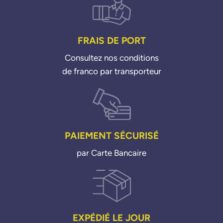
H6BG9S468AD
OPEL
FRAIS DE PORT
9812404180
PSA GROUPE
Consultez nos conditions
de franco par transporteur
00001618KC
00001618QH
00001618QQ
1618KC
1618QH
1618QQ
PAIEMENT SÉCURISÉ
9601887680
par Carte Bancaire
9626040080
9674084680
9674091680
9810400480
9811643880
EXPÉDIÉ LE JOUR
9812404180