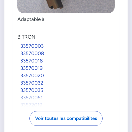
Adaptable à
BITRON
33570003
33570008
33570018
33570019
33570020
33570032
33570035
33570051
33572019
33572051
Voir toutes les compatibilités
9665247080
9665886280