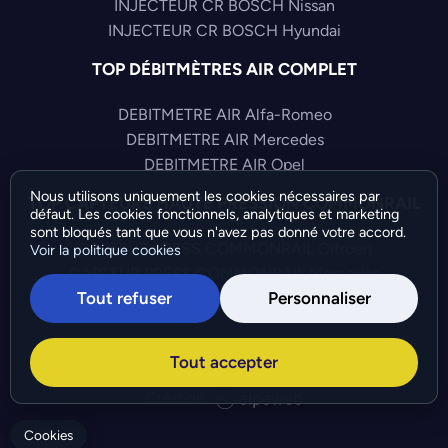
INJECTEUR CR BOSCH Nissan
INJECTEUR CR BOSCH Hyundai
TOP DÉBITMÈTRES AIR COMPLET
DEBITMETRE AIR Alfa-Romeo
DEBITMETRE AIR Mercedes
DEBITMETRE AIR Opel
Nous utilisons uniquement les cookies nécessaires par
TOP CAPTEURS HAUTE PRESSION COMMONRAIL
défaut. Les cookies fonctionnels, analytiques et marketing
sont bloqués tant que vous n'avez pas donné votre accord.
CAPTEUR PRESS COMMONRAIL Citroen
Voir la politique cookies
CAPTEUR PRESS COMMONRAIL Mercedes
Tout refuser
Personnaliser
CAPTEUR PRESS COMMONRAIL Fiat
©Bresch SAS - Copyright 2026 - Tous droits réservés -
Tout accepter
Préférences de cookies
-
Gérer mes cookies
Création :
Cookies