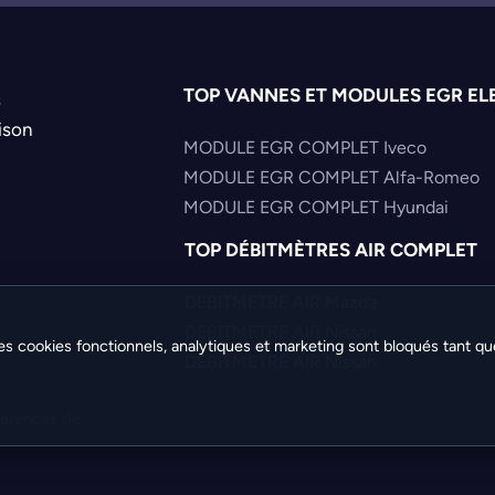
9810400480
9811643880
9812404180
TOP VANNES ET MODULES EGR EL
9813483580
s
ison
MODULE EGR COMPLET Iveco
MODULE EGR COMPLET Alfa-Romeo
MODULE EGR COMPLET Hyundai
TOP DÉBITMÈTRES AIR COMPLET
DEBITMETRE AIR Mazda
DEBITMETRE AIR Nissan
es cookies fonctionnels, analytiques et marketing sont bloqués tant qu
DEBITMETRE AIR Nissan
férences de