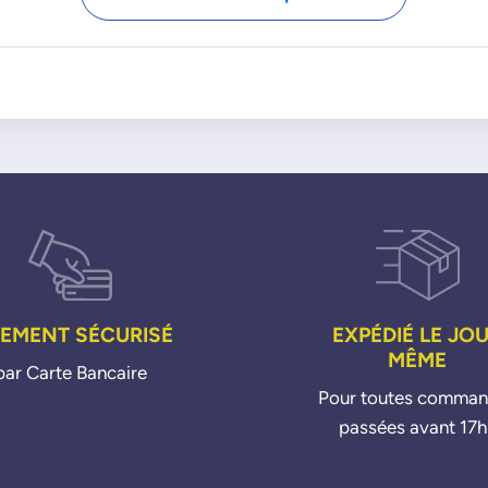
33572051
H6BG9S468AB
9665247080
H6BG9S468AC
9665886280
H6BG9S468AD
FIAT GROUPE
OPEL
9801887680
9812404180
9811643880
PSA GROUPE
FOMOCO
00001618KC
4012882P
00001618QH
00001618QQ
1618KC
1618QH
IEMENT SÉCURISÉ
EXPÉDIÉ LE JO
1618QQ
MÊME
par Carte Bancaire
9601887680
Pour toutes comma
9626040080
passées avant 17h
9674084680
9674091680