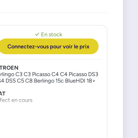
En stock
Connectez-vous pour voir le prix
ITROEN
rlingo C3 C3 Picasso C4 C4 Picasso DS3
4 DS5 C5 C8 Berlingo 15c BlueHDI 18>
AT
fect en cours
EUGEOT
rtner 308 3008 407 508 5008 807
pert 15c BlueHDI 18>