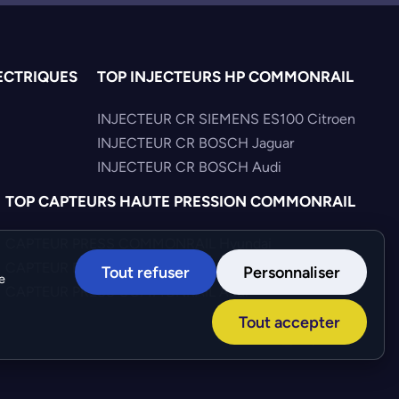
ECTRIQUES
TOP INJECTEURS HP COMMONRAIL
INJECTEUR CR SIEMENS ES100 Citroen
INJECTEUR CR BOSCH Jaguar
INJECTEUR CR BOSCH Audi
TOP CAPTEURS HAUTE PRESSION COMMONRAIL
CAPTEUR PRESS COMMONRAIL Hyundai
CAPTEUR PRESS COMMONRAIL Volkswagen
Tout refuser
Personnaliser
e
CAPTEUR PRESS COMMONRAIL Audi
Tout accepter
Création :