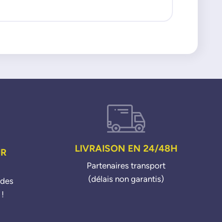
LIVRAISON EN 24/48H
UR
Partenaires transport
(délais non garantis)
ndes
 !