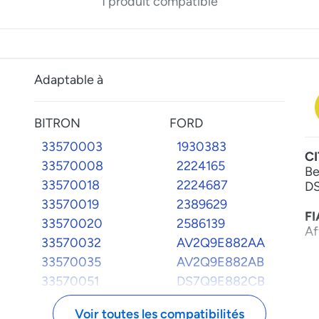
1 produit compatible
Adaptable à
BITRON
FORD
33570003
1930383
C
33570008
2224165
Be
33570018
2224687
DS
33570019
2389629
FI
33570020
2586139
Af
33570032
AV2Q9E882AA
P
33570035
AV2Q9E882AB
Pa
33570051
DS7Q9E882CB
Ex
33572019
H6BG9F490CA
Voir toutes les compatibilités