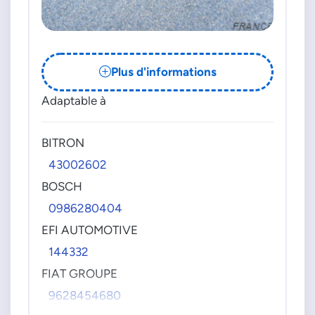
Plus d'informations
Adaptable à
BITRON
43002602
BOSCH
0986280404
EFI AUTOMOTIVE
144332
FIAT GROUPE
9628454680
9636777180