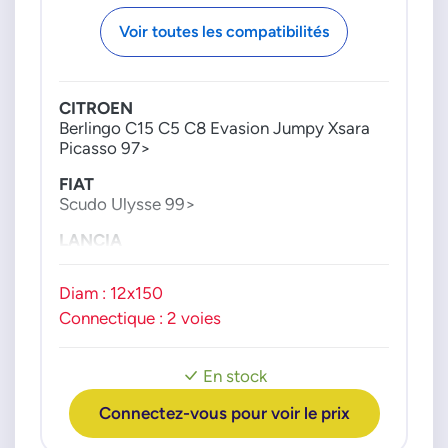
PSA GROUPE
Voir toutes les compatibilités
0000133888
00001338A7
CITROEN
1338A7
Berlingo C15 C5 C8 Evasion Jumpy Xsara
96368023
Picasso 97>
96368024
FIAT
9636802480
Scudo Ulysse 99>
9670340380
TOYOTA
LANCIA
Phedra Zeta 99>
8942202020
Diam : 12x150
PEUGEOT
206 307 406 607 806 Expert Partner 98>
Connectique : 2 voies
RENAULT
Laguna 01>
En stock
Connectez-vous pour voir le prix