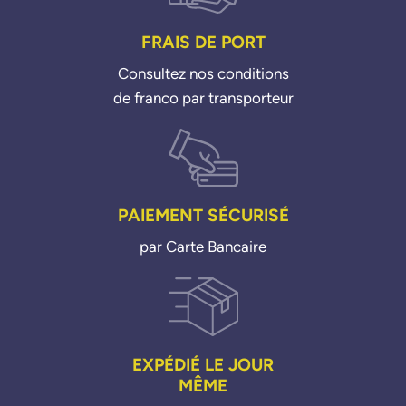
851081
PIERBURG
FRAIS DE PORT
70048300
Consultez nos conditions
700483000
de franco par transporteur
70051900
700519000
70051901
700519010
70060700
PAIEMENT SÉCURISÉ
700607000
70060702
par Carte Bancaire
700607020
70091700
700917000
70142100
701421000
EXPÉDIÉ LE JOUR
70142101
MÊME
701421010