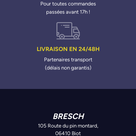
Pour toutes commandes
72190311
passées avant 17h !
721903110
72190348
721903480
PSA GROUPE
LIVRAISON EN 24/48H
00000382KE
0382KE
Partenaires transport
(délais non garantis)
BRESCH
105 Route du pin montard,
06410 Biot