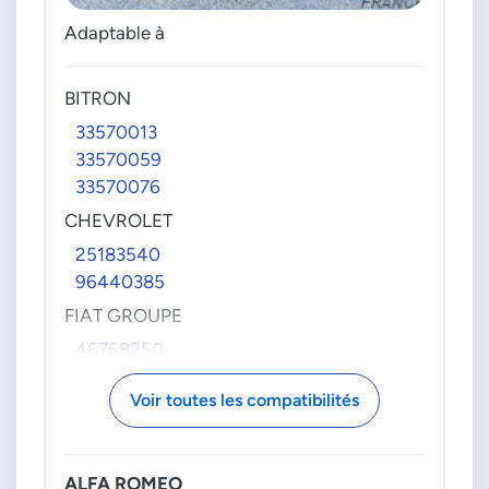
Adaptable à
BITRON
33570013
33570059
33570076
CHEVROLET
25183540
96440385
FIAT GROUPE
46768250
467682500
Voir toutes les compatibilités
51736472
51739593
51879464
ALFA ROMEO
55188059