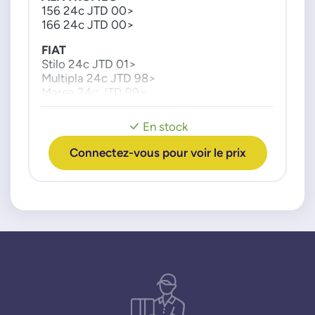
156 24c JTD 00>
551880590
166 24c JTD 00>
55203202
FIAT
55563532
Stilo 24c JTD 01>
FORD
Multipla 24c JTD 98>
Marea 24c JTD 99>
1541400
1562514
LANCIA
En stock
9S518A080AA
Lybra 24c JTD 00>02
Thesis 24c JTD 01>
9S519E882AA
Connectez-vous pour voir le prix
LOMBARDINI
97001298
OPEL
25183170
4802156
4805556
55354529
5851609