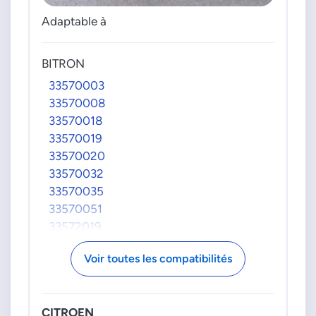
Adaptable à
BITRON
33570003
33570008
33570018
33570019
33570020
33570032
33570035
33570051
33572019
33572051
Voir toutes les compatibilités
9665247080
9665886280
FIAT GROUPE
CITROEN