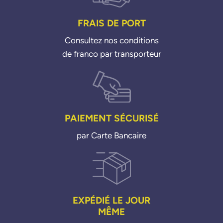
OPEL
FRAIS DE PORT
9812404180
PSA GROUPE
Consultez nos conditions
de franco par transporteur
00001618KC
00001618QH
00001618QQ
1618KC
1618QH
1618QQ
PAIEMENT SÉCURISÉ
9601887680
par Carte Bancaire
9626040080
9674084680
9674091680
9810400480
9811643880
EXPÉDIÉ LE JOUR
9812404180
MÊME
9813483580