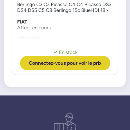
9801887680
Berlingo C3 C3 Picasso C4 C4 Picasso DS3
DS4 DS5 C5 C8 Berlingo 15c BlueHDI 18>
9811643880
FOMOCO
FIAT
Affect en cours
4012882P
FORD
PEUGEOT
Partner 308 3008 407 508 5008 807
1930383
Expert 15c BlueHDI 18>
En stock
2224165
2224687
Connectez-vous pour voir le prix
2389629
2586139
AV2Q9E882AA
AV2Q9E882AB
DS7Q9E882CB
H6BG9F490CA
H6BG9S468AB
H6BG9S468AC
H6BG9S468AD