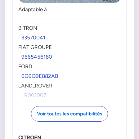
Adaptable à
BITRON
33570041
FIAT GROUPE
9665456180
FORD
6G9Q9E882AB
LAND_ROVER
LR001007
LR017782
PSA GROUPE
Voir toutes les compatibilités
00001618JC
00001618T0
CITROEN
1618JC