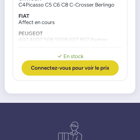
C4Picasso C5 C6 C8 C-Crosser Berlingo
1618T0
9665456180
FIAT
Affect en cours
PEUGEOT
407 4007 508 5008 607 807 Partner
Moteur : 16c 22c HDI
En stock
Connectez-vous pour voir le prix