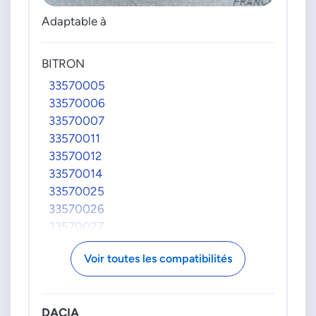
Adaptable à
BITRON
33570005
33570006
33570007
33570011
33570012
33570014
33570025
33570026
33570027
33570028
Voir toutes les compatibilités
33570029
33570030
33570040
DACIA
33570042