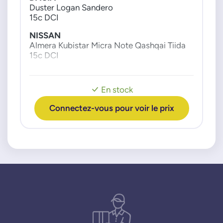
Duster Logan Sandero
33570045
15c DCI
NISSAN
NISSAN
1495600Q1F
Almera Kubistar Micra Note Qashqai Tiida
1495600Q1G
15c DCI
1495600Q1K
OPEL
14956JD70A
Movano Vivaro
En stock
20-23c CDTI
OPEL
Connectez-vous pour voir le prix
4421942
RENAULT
Clio3 Modus Kangoo Megane 3
93865839
15c DCI
PIERBURG
70225617
702256170
RENAULT
149564020C
149566215R
149567097R