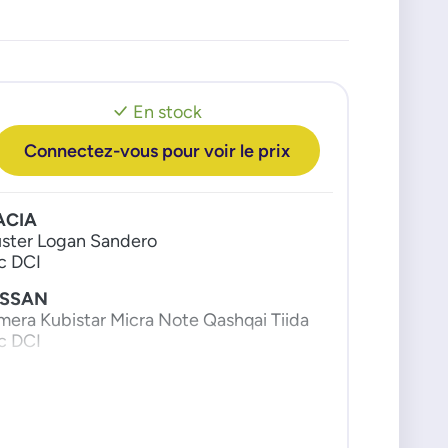
En stock
Connectez-vous pour voir le prix
ACIA
ster Logan Sandero
c DCI
ISSAN
mera Kubistar Micra Note Qashqai Tiida
c DCI
PEL
vano Vivaro
-23c CDTI