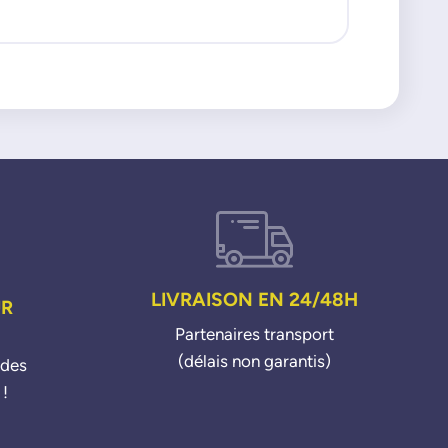
ENAULT
io3 Modus Kangoo Megane 3
c DCI
LIVRAISON EN 24/48H
UR
Partenaires transport
(délais non garantis)
ndes
 !