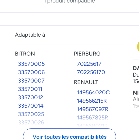
1 produit compatible
Adaptable à
BITRON
PIERBURG
33570005
70225617
D
33570006
702256170
Du
33570007
15
RENAULT
33570011
149564020C
N
33570012
Al
149566215R
33570014
15
149567097R
33570025
O
149567825R
33570026
Mo
149568021R
20
33570027
8200946078
Voir toutes les compatibilités