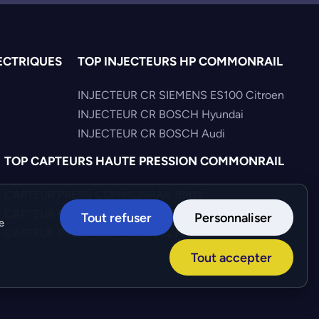
ECTRIQUES
TOP INJECTEURS HP COMMONRAIL
INJECTEUR CR SIEMENS ES100 Citroen
INJECTEUR CR BOSCH Hyundai
INJECTEUR CR BOSCH Audi
TOP CAPTEURS HAUTE PRESSION COMMONRAIL
CAPTEUR PRESS COMMONRAIL BMW
CAPTEUR PRESS COMMONRAIL Alfa-Romeo
Tout refuser
Personnaliser
e
CAPTEUR PRESS COMMONRAIL Nissan
Tout accepter
Création :