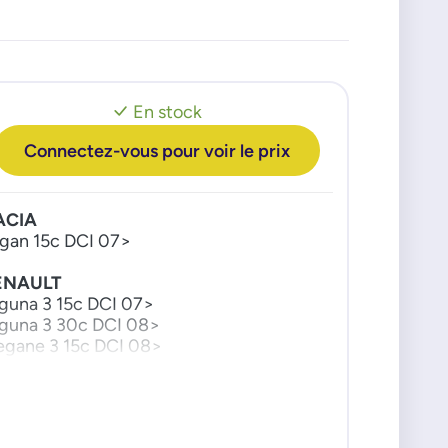
En stock
Connectez-vous pour voir le prix
ACIA
gan 15c DCI 07>
ENAULT
guna 3 15c DCI 07>
guna 3 30c DCI 08>
gane 3 15c DCI 08>
ISSAN