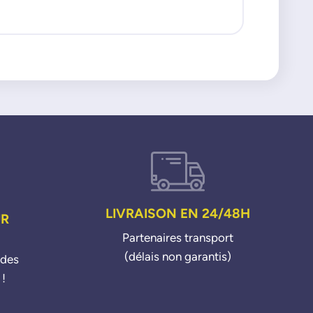
LIVRAISON EN 24/48H
UR
Partenaires transport
(délais non garantis)
ndes
 !