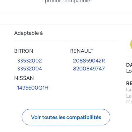
1 produit compatible
Adaptable à
BITRON
RENAULT
33532002
208859042R
D
33532004
8200849747
Lo
NISSAN
R
1495600Q1H
La
La
Me
N
Voir toutes les compatibilités