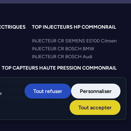
ECTRIQUES
TOP INJECTEURS HP COMMONRAIL
INJECTEUR CR SIEMENS ES100 Citroen
INJECTEUR CR BOSCH BMW
INJECTEUR CR BOSCH Audi
TOP CAPTEURS HAUTE PRESSION COMMONRAIL
CAPTEUR PRESS COMMONRAIL Alfa-Romeo
CAPTEUR PRESS COMMONRAIL Iveco
Tout refuser
Personnaliser
e
CAPTEUR PRESS COMMONRAIL Audi
Tout accepter
Création :