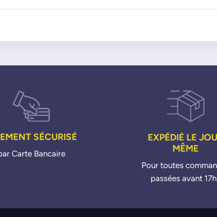
30
30
50
IEMENT SÉCURISÉ
EXPÉDIÉ LE JO
MÊME
par Carte Bancaire
Pour toutes comma
passées avant 17h