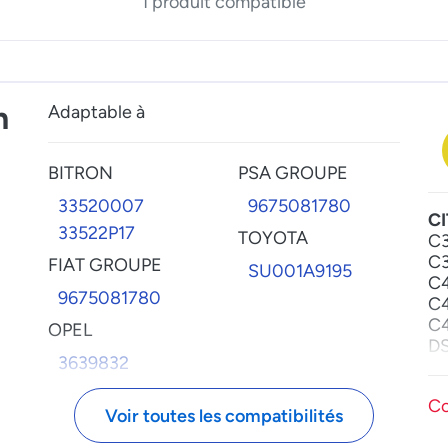
1 produit compatible
n
Adaptable à
BITRON
PSA GROUPE
33520007
9675081780
C
33522P17
TOYOTA
C3
C3
FIAT GROUPE
SU001A9195
C4
9675081780
C4
C4
OPEL
DS
3639832
DS
P
Co
Voir toutes les compatibilités
20
20