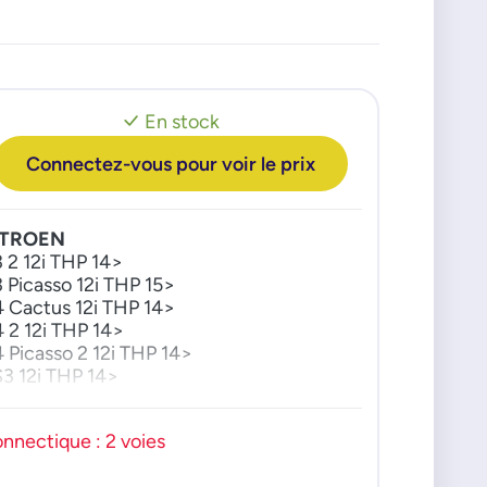
En stock
Connectez-vous pour voir le prix
ITROEN
 2 12i THP 14>
 Picasso 12i THP 15>
 Cactus 12i THP 14>
 2 12i THP 14>
 Picasso 2 12i THP 14>
3 12i THP 14>
4 12i THP 14>
EUGEOT
nnectique : 2 voies
08 12i THP 15>
8 12i THP 13>