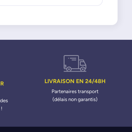
08 12i 15>
8 2 12i THP 13>
08 12i 15>
LIVRAISON EN 24/48H
UR
Partenaires transport
(délais non garantis)
ndes
 !