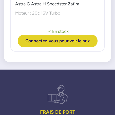
70042601
Astra G Astra H Speedster Zafira
700426010
Moteur : 20c 16V Turbo
70042602
700426020
70042605
En stock
700426050
70049800
Connectez-vous pour voir le prix
700498000
70049801
700498010
70049802
700498020
70102400
701024000
70102402
701024020
70102500
701025000
FRAIS DE PORT