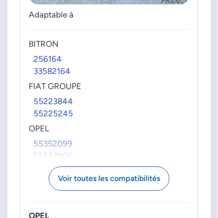
Adaptable à
BITRON
256164
33582164
FIAT GROUPE
55223844
55225245
OPEL
55352099
55557806
5850129
Voir toutes les compatibilités
PIERBURG
70042600
700426000
OPEL