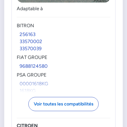
Adaptable à
BITRON
256163
33570002
33570039
FIAT GROUPE
9688124580
PSA GROUPE
00001618KG
1618KG
9688124580
Voir toutes les compatibilités
CITROEN