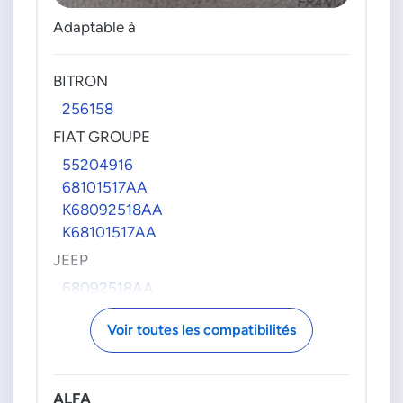
Adaptable à
BITRON
256158
FIAT GROUPE
55204916
68101517AA
K68092518AA
K68101517AA
JEEP
68092518AA
MAGNETI MARELLI
Voir toutes les compatibilités
EVM023C
PIERBURG
ALFA
71491204