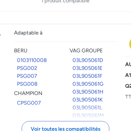
1 produit compatible
+
Adaptable à
BERU
VAG GROUPE
0103110008
03L905061D
A
PSG002
03L905061E
A1
PSG007
03L905061F
PSG008
03L905061G
Q
03L905061H
CHAMPION
T
03L905061K
CPSG007
03L905061L
S
Al
03L905061M
Ib
059905061E
Le
Voir toutes les compatibilités