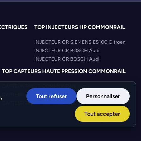
ECTRIQUES
TOP INJECTEURS HP COMMONRAIL
INJECTEUR CR SIEMENS ES100 Citroen
INJECTEUR CR BOSCH Audi
INJECTEUR CR BOSCH Audi
TOP CAPTEURS HAUTE PRESSION COMMONRAIL
CAPTEUR PRESS COMMONRAIL Isuzu
CAPTEUR PRESS COMMONRAIL KHD
Tout refuser
Personnaliser
e
CAPTEUR PRESS COMMONRAIL Chrysler
Tout accepter
Création :