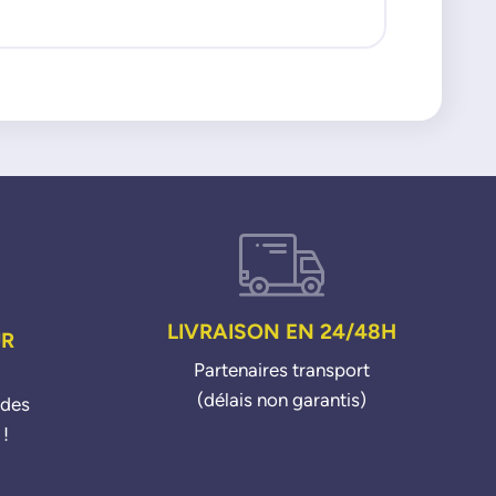
ledo 4
KODA
bia 3
diaq
tavia 3 Octavia 4
pid
perb 3
ti
W
etle
ddy Alltrack Caddy 4 CC Crafter
lf 6 Golf 7
tta 3 Jetta 4
LIVRAISON EN 24/48H
UR
ltivan 6
ssat Alltrack Passat Polo
Partenaires transport
aran
(délais non garantis)
ndes
guan Touareg Touran Transporter 6
 !
1 E-Hybrid