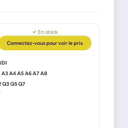
En stock
Connectez-vous pour voir le prix
UDI
 A3 A4 A5 A6 A7 A8
2 Q3 Q5 Q7
T
EAT
hambra Arona Ateca
iza 4 Ibiza 5
on