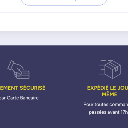
059905061H
To
S
Fa
Ko
Oc
Ra
Su
Ye
V
Be
Ca
Go
Je
IEMENT SÉCURISÉ
EXPÉDIÉ LE JO
Mu
MÊME
Pa
par Carte Bancaire
Sh
Pour toutes comma
Ti
passées avant 17h
XL