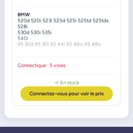
64118380580
64118383835
BMW
64118385549
520d 520i 523i 525d 525i 525td 525tds
528i
6920365
530d 530i 535i
6923204
540i
6929486
X5 30d X5 30i X5 44i X5 46is X5 48is
6929540
6931680
8362931
Connectique : 5 voies
8376174
8377579
En stock
8380580
8383835
Connectez-vous pour voir le prix
8385549