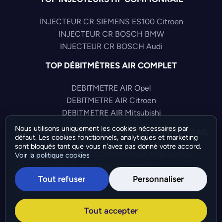
INJECTEUR CR SIEMENS ES100 Citroen
INJECTEUR CR BOSCH BMW
INJECTEUR CR BOSCH Audi
TOP DÉBITMÈTRES AIR COMPLET
DEBITMETRE AIR Opel
DEBITMETRE AIR Citroen
DEBITMETRE AIR Mitsubishi
Nous utilisons uniquement les cookies nécessaires par
TOP CAPTEURS HAUTE PRESSION COMMONRAIL
défaut. Les cookies fonctionnels, analytiques et marketing
sont bloqués tant que vous n'avez pas donné votre accord.
CAPTEUR PRESS COMMONRAIL Alfa-Romeo
Voir la politique cookies
CAPTEUR PRESS COMMONRAIL Iveco
Tout refuser
Personnaliser
CAPTEUR PRESS COMMONRAIL Audi
©Bresch SAS - Copyright 2026 - Tous droits réservés -
Tout accepter
Préférences de cookies
-
Gérer mes cookies