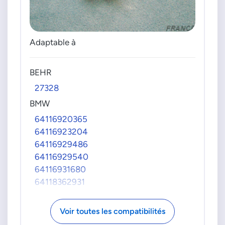
Adaptable à
BEHR
27328
BMW
64116920365
64116923204
64116929486
64116929540
64116931680
64118362931
64118364173
64118376174
Voir toutes les compatibilités
64118377579