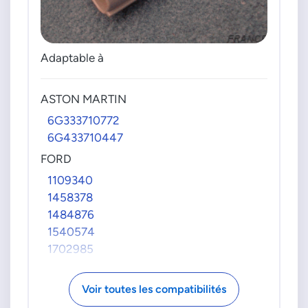
Adaptable à
ASTON MARTIN
6G333710772
6G433710447
FORD
1109340
1458378
1484876
1540574
1702985
1802332
1803883
Voir toutes les compatibilités
1892398