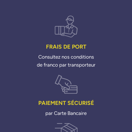
LR000241
LR000318
LR025045
LR044930
MAGNETI MARELLI
171916011790
FRAIS DE PORT
SPA179
Consultez nos conditions
MAHLE
de franco par transporteur
TSE29
MAZDA
U20218840
PSA GROUPE
PAIEMENT SÉCURISÉ
9675342080
par Carte Bancaire
VOLVO
31216653