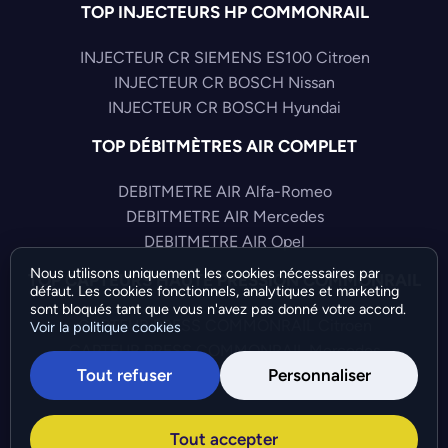
TOP INJECTEURS HP COMMONRAIL
INJECTEUR CR SIEMENS ES100 Citroen
INJECTEUR CR BOSCH Nissan
INJECTEUR CR BOSCH Hyundai
TOP DÉBITMÈTRES AIR COMPLET
DEBITMETRE AIR Alfa-Romeo
DEBITMETRE AIR Mercedes
DEBITMETRE AIR Opel
Nous utilisons uniquement les cookies nécessaires par
TOP CAPTEURS HAUTE PRESSION COMMONRAIL
défaut. Les cookies fonctionnels, analytiques et marketing
sont bloqués tant que vous n'avez pas donné votre accord.
CAPTEUR PRESS COMMONRAIL Citroen
Voir la politique cookies
CAPTEUR PRESS COMMONRAIL Mercedes
Tout refuser
Personnaliser
CAPTEUR PRESS COMMONRAIL Fiat
©Bresch SAS - Copyright 2026 - Tous droits réservés -
Tout accepter