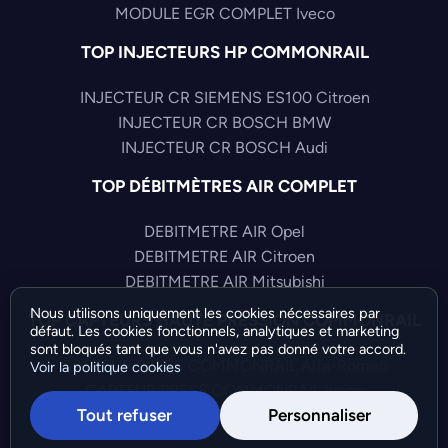
MODULE EGR COMPLET Iveco
TOP INJECTEURS HP COMMONRAIL
INJECTEUR CR SIEMENS ES100 Citroen
INJECTEUR CR BOSCH BMW
INJECTEUR CR BOSCH Audi
TOP DÉBITMÈTRES AIR COMPLET
DEBITMETRE AIR Opel
DEBITMETRE AIR Citroen
DEBITMETRE AIR Mitsubishi
Nous utilisons uniquement les cookies nécessaires par
TOP CAPTEURS HAUTE PRESSION COMMONRAIL
défaut. Les cookies fonctionnels, analytiques et marketing
sont bloqués tant que vous n'avez pas donné votre accord.
CAPTEUR PRESS COMMONRAIL Alfa-Romeo
Voir la politique cookies
CAPTEUR PRESS COMMONRAIL Iveco
Tout refuser
Personnaliser
CAPTEUR PRESS COMMONRAIL Audi