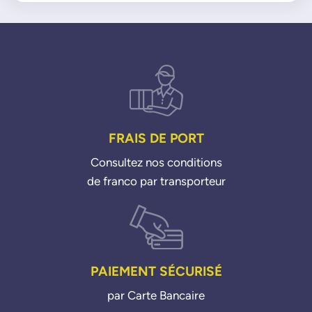
5008 12i PureTech 16>
5008 16i PureTech 18>
508 16i PureTech 18>
508 Hybrid 225 19>
Partner 12i PureTech 19>
Rifter 12i PureTech 18>
FRAIS DE PORT
Consultez nos conditions
de franco par transporteur
PAIEMENT SÉCURISÉ
par Carte Bancaire