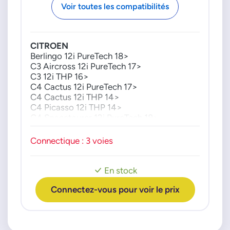
Voir toutes les compatibilités
3553529
PSA GROUPE
9812047080
CITROEN
TOYOTA
Berlingo 12i PureTech 18>
C3 Aircross 12i PureTech 17>
SU001A9501
C3 12i THP 16>
C4 Cactus 12i PureTech 17>
C4 Cactus 12i THP 14>
C4 Picasso 12i THP 14>
C4 Spacetourer 12i PureTech 18>
C5 Aircross 12i PureTech 18>
C5 Aircross 16i Hybrid 225 20>
Connectique : 3 voies
C5 Aircross 16i PureTech 18>
PEUGEOT
En stock
2008 12i THP 15>
208 12i THP 13>
Connectez-vous pour voir le prix
3008 12i THP 16>
308 12i THP 13>21
308 16i GTI 18>21
308 16i PureTech 18>21