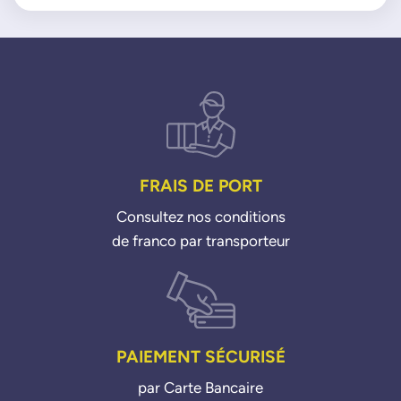
Koleos 25i 08>
224483RC3B
Laguna 3 35c v6 08>15
224485RB0A
22448EA000
22448ED000
22448EN000
22448EN200
22448EY00A
22448JA00A
FRAIS DE PORT
22448JA00C
Consultez nos conditions
22448JA10A
de franco par transporteur
22448JA10C
22448JA11C
NTK-NGK
49695
U5594
PAIEMENT SÉCURISÉ
RENAULT
par Carte Bancaire