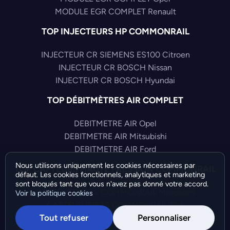
MODULE EGR COMPLET Renault
TOP INJECTEURS HP COMMONRAIL
INJECTEUR CR SIEMENS ES100 Citroen
INJECTEUR CR BOSCH Nissan
INJECTEUR CR BOSCH Hyundai
TOP DÉBITMÈTRES AIR COMPLET
DEBITMETRE AIR Opel
DEBITMETRE AIR Mitsubishi
DEBITMETRE AIR Ford
Nous utilisons uniquement les cookies nécessaires par
TOP CAPTEURS HAUTE PRESSION COMMONRAIL
défaut. Les cookies fonctionnels, analytiques et marketing
sont bloqués tant que vous n'avez pas donné votre accord.
CAPTEUR PRESS COMMONRAIL Mercedes
Voir la politique cookies
CAPTEUR PRESS COMMONRAIL Fiat
Tout refuser
Personnaliser
CAPTEUR PRESS COMMONRAIL Citroen