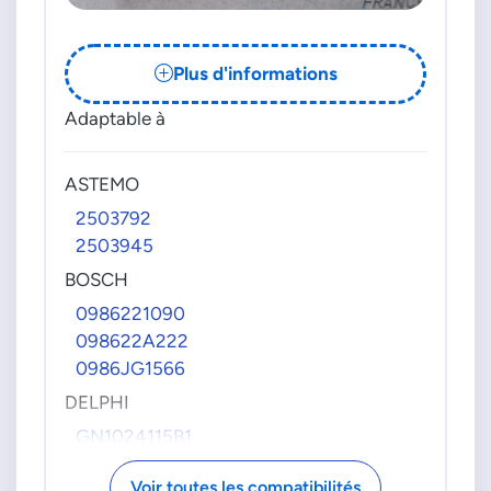
Plus d'informations
Adaptable à
ASTEMO
2503792
2503945
BOSCH
0986221090
098622A222
0986JG1566
DELPHI
GN1024115B1
GN11128
Voir toutes les compatibilités
GN1112812B1