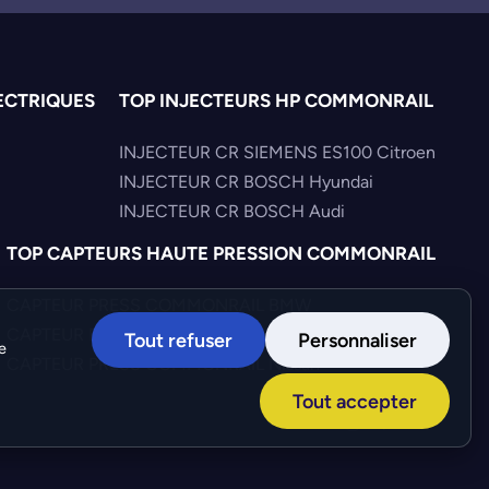
ECTRIQUES
TOP INJECTEURS HP COMMONRAIL
INJECTEUR CR SIEMENS ES100 Citroen
INJECTEUR CR BOSCH Hyundai
INJECTEUR CR BOSCH Audi
TOP CAPTEURS HAUTE PRESSION COMMONRAIL
CAPTEUR PRESS COMMONRAIL BMW
CAPTEUR PRESS COMMONRAIL Alfa-Romeo
Tout refuser
Personnaliser
e
CAPTEUR PRESS COMMONRAIL Nissan
Tout accepter
Création :