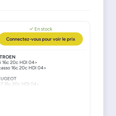
En stock
Connectez-vous pour voir le prix
ITROEN
 16c 20c HDI 04>
casso 16c 20c HDI 04>
EUGEOT
7 16c 20c HDI 04>