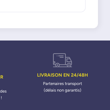
LIVRAISON EN 24/48H
UR
Partenaires transport
(délais non garantis)
ndes
 !