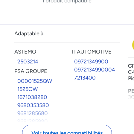
1 produit compatible
Adaptable à
ASTEMO
TI AUTOMOTIVE
2503214
09721349900
C
0972134990004
PSA GROUPE
C4
7213400
Pi
00001525QW
1525QW
P
1671038280
30
9680353580
9681285680
9681285980
Voir toutes les compatibilités