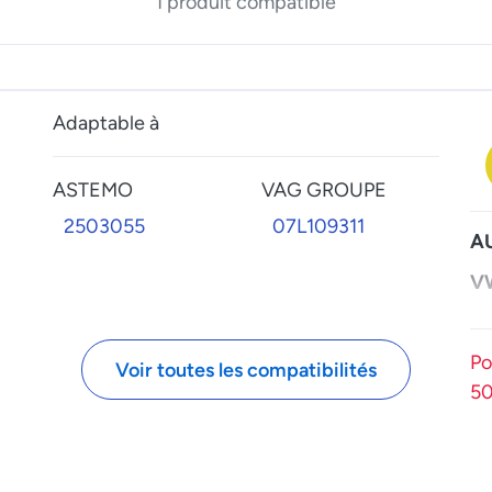
1 produit compatible
Adaptable à
ASTEMO
VAG GROUPE
2503055
07L109311
A
V
Po
Voir toutes les compatibilités
5