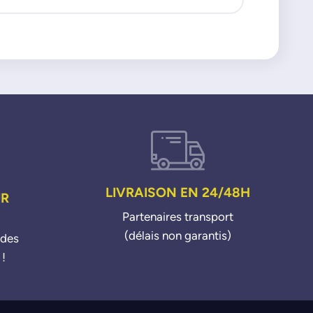
LIVRAISON EN 24/48H
UR
Partenaires transport
(délais non garantis)
ndes
 !