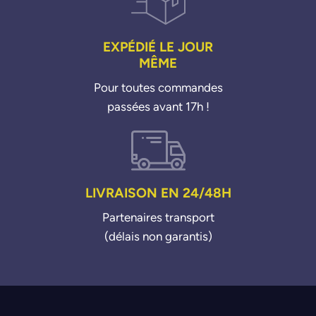
Scenic 3 16c DCI 11>
Scenic 3 19c DCI 09>
Scenic 3 20c DCI 09>
Trafic 2 20c DCI 06>
EXPÉDIÉ LE JOUR
MÊME
Pour toutes commandes
passées avant 17h !
LIVRAISON EN 24/48H
Partenaires transport
(délais non garantis)