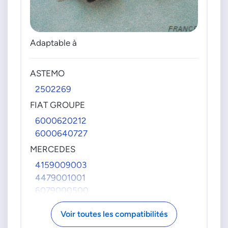
Adaptable à
ASTEMO
2502269
FIAT GROUPE
6000620212
6000640727
MERCEDES
4159009003
4479001001
6079000500
A4159009003
Voir toutes les compatibilités
A4479001001