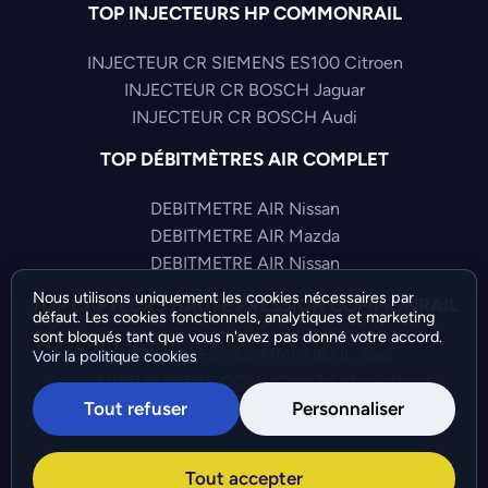
TOP INJECTEURS HP COMMONRAIL
INJECTEUR CR SIEMENS ES100 Citroen
INJECTEUR CR BOSCH Jaguar
INJECTEUR CR BOSCH Audi
TOP DÉBITMÈTRES AIR COMPLET
DEBITMETRE AIR Nissan
DEBITMETRE AIR Mazda
DEBITMETRE AIR Nissan
Nous utilisons uniquement les cookies nécessaires par
TOP CAPTEURS HAUTE PRESSION COMMONRAIL
défaut. Les cookies fonctionnels, analytiques et marketing
sont bloqués tant que vous n'avez pas donné votre accord.
CAPTEUR PRESS COMMONRAIL Audi
Voir la politique cookies
CAPTEUR PRESS COMMONRAIL Hyundai
Tout refuser
Personnaliser
CAPTEUR PRESS COMMONRAIL Volkswagen
©Bresch SAS - Copyright 2026 - Tous droits réservés -
Tout accepter