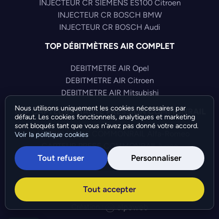
INJECTEUR CR SIEMENS ES100 Citroen
INJECTEUR CR BOSCH BMW
INJECTEUR CR BOSCH Audi
TOP DÉBITMÈTRES AIR COMPLET
DEBITMETRE AIR Opel
DEBITMETRE AIR Citroen
DEBITMETRE AIR Mitsubishi
Nous utilisons uniquement les cookies nécessaires par
TOP CAPTEURS HAUTE PRESSION COMMONRAIL
défaut. Les cookies fonctionnels, analytiques et marketing
sont bloqués tant que vous n'avez pas donné votre accord.
CAPTEUR PRESS COMMONRAIL Alfa-Romeo
Voir la politique cookies
CAPTEUR PRESS COMMONRAIL Iveco
Tout refuser
Personnaliser
CAPTEUR PRESS COMMONRAIL Audi
©Bresch SAS - Copyright 2026 - Tous droits réservés -
Tout accepter
Préférences de cookies
-
Gérer mes cookies
Création :