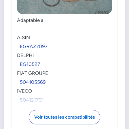
Adaptable à
AISIN
EGRAZ7097
DELPHI
EG10527
FIAT GROUPE
504105569
IVECO
504121701
NTK-NGK
Voir toutes les compatibilités
93038
EGP0N113