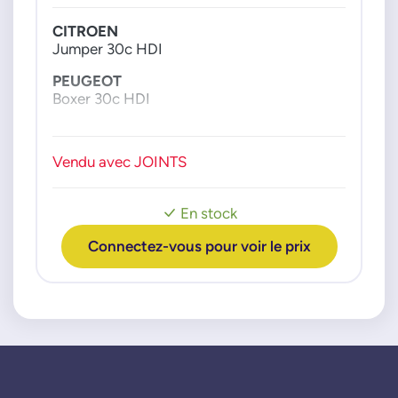
PSA GROUPE
CITROEN
0000162642
Jumper 30c HDI
162642
PEUGEOT
VDO-CONTINENTAL
Boxer 30c HDI
2803601093302
WAHLER
Vendu avec JOINTS
763104D
7631D
En stock
Connectez-vous pour voir le prix