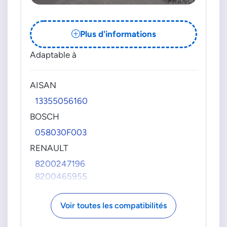
Plus d'informations
Adaptable à
AISAN
13355056160
BOSCH
058030F003
RENAULT
8200247196
8200465955
Voir toutes les compatibilités