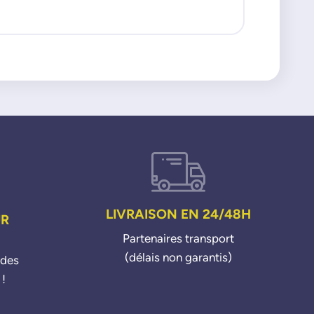
LIVRAISON EN 24/48H
UR
Partenaires transport
(délais non garantis)
ndes
 !