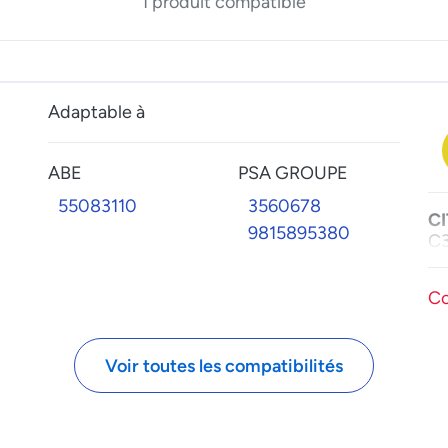
1 produit compatible
Adaptable à
ABE
PSA GROUPE
55083110
3560678
C
9815895380
C3
Co
Voir toutes les compatibilités