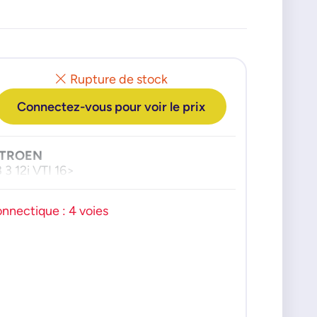
Rupture de stock
Connectez-vous pour voir le prix
ITROEN
 3 12i VTI 16>
nnectique : 4 voies