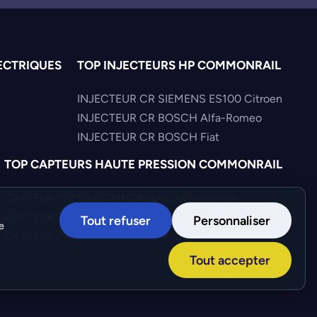
ECTRIQUES
TOP INJECTEURS HP COMMONRAIL
INJECTEUR CR SIEMENS ES100 Citroen
INJECTEUR CR BOSCH Alfa-Romeo
INJECTEUR CR BOSCH Fiat
TOP CAPTEURS HAUTE PRESSION COMMONRAIL
CAPTEUR PRESS COMMONRAIL Alfa-Romeo
CAPTEUR PRESS COMMONRAIL Toyota
Tout refuser
Personnaliser
e
CAPTEUR PRESS COMMONRAIL Citroen
Tout accepter
Création :