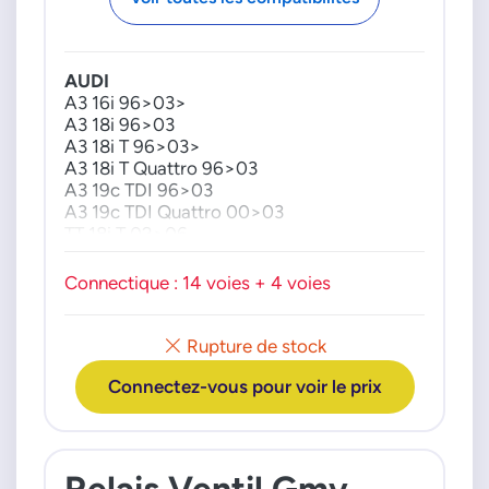
AUDI
A3 16i 96>03>
A3 18i 96>03
A3 18i T 96>03>
A3 18i T Quattro 96>03
A3 19c TDI 96>03
A3 19c TDI Quattro 00>03
TT 18i T 02>06
TT 18i T Quattro 98>06
Connectique : 14 voies + 4 voies
SEAT
Arosa 10i 97>04
Arosa 14i 97>04
Rupture de stock
Arosa 14c TDI 00>04
Arosa 17i SDI 97>04
Connectez-vous pour voir le prix
Leon 14i 16V 99>06
Leon 16i 99>06
Leon 18i 99>06
Leon 19i SDI 99>06
Relais Ventil Gmv