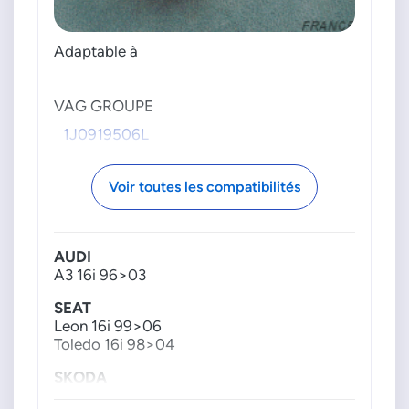
Adaptable à
VAG GROUPE
1J0919506L
Voir toutes les compatibilités
AUDI
A3 16i 96>03
SEAT
Leon 16i 99>06
Toledo 16i 98>04
SKODA
Octavia 16i 97>10