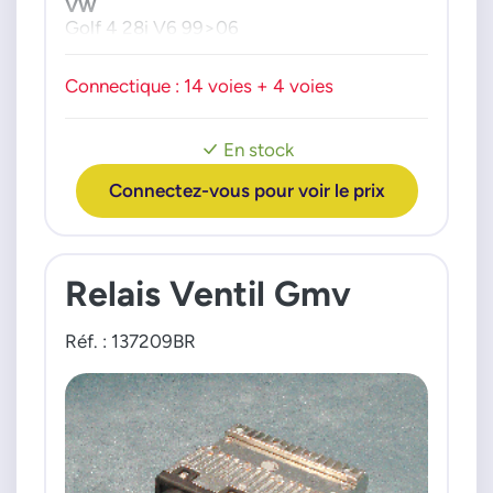
VW
Golf 4 28i V6 99>06
Golf 4 32i R32 02>05
Connectique : 14 voies + 4 voies
En stock
Connectez-vous pour voir le prix
Relais Ventil Gmv
Réf. : 137209BR