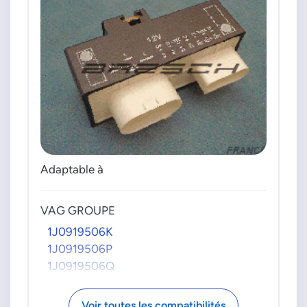
Adaptable à
VAG GROUPE
1J0919506K
1J0919506P
1J0919506Q
Voir toutes les compatibilités