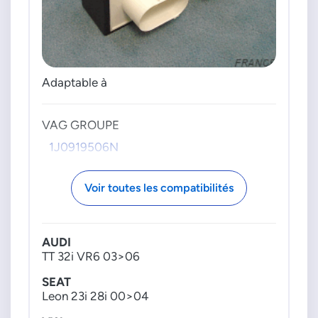
Adaptable à
VAG GROUPE
1J0919506N
Voir toutes les compatibilités
AUDI
TT 32i VR6 03>06
SEAT
Leon 23i 28i 00>04