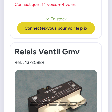
Connectique : 14 voies + 4 voies
VW
Bora 16i 98>05
Golf 16i 97>04
En stock
Connectez-vous pour voir le prix
Relais Ventil Gmv
Réf. : 137208BR