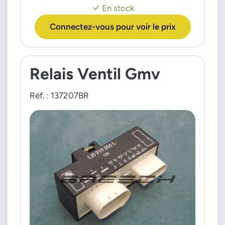
Roomster 12c 16c TDI 10>15
En stock
VW
Connectez-vous pour voir le prix
Polo 10i 12i 14i 16i 18i 20i TSI 14>
Polo 12c 14c 16c TDI 09>
Relais Ventil Gmv
Réf. : 137207BR