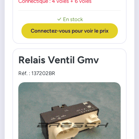
Connectique : 4 voies + 6 voies
VW
Bora 1 Fox Golf 4 Lupo 1 New Beetle Polo
Polo 5 Up!
En stock
Connectez-vous pour voir le prix
Relais Ventil Gmv
Réf. : 137202BR