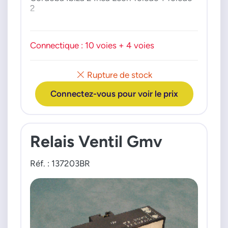
2
SKODA
Octavia 1
Connectique : 10 voies + 4 voies
VW
Bora 1 Caddy 2 Flight 3 Golf 3 Golf 4 New
Rupture de stock
Bettle Polo
Connectez-vous pour voir le prix
Relais Ventil Gmv
Réf. : 137203BR