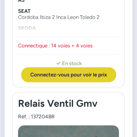
SEAT
Cordoba Ibiza 2 Inca Leon Toledo 2
SKODA
Octavia 1
VW
Connectique : 14 voies + 4 voies
Bora 1 Caddy 2 Flight 3 Golf 4 New Beetle
Polo
En stock
Connectez-vous pour voir le prix
Relais Ventil Gmv
Réf. : 137204BR