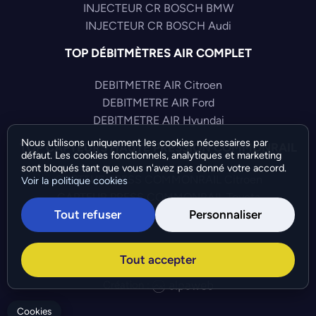
INJECTEUR CR BOSCH BMW
INJECTEUR CR BOSCH Audi
TOP DÉBITMÈTRES AIR COMPLET
DEBITMETRE AIR Citroen
DEBITMETRE AIR Ford
DEBITMETRE AIR Hyundai
Nous utilisons uniquement les cookies nécessaires par
TOP CAPTEURS HAUTE PRESSION COMMONRAIL
défaut. Les cookies fonctionnels, analytiques et marketing
sont bloqués tant que vous n'avez pas donné votre accord.
CAPTEUR PRESS COMMONRAIL Citroen
Voir la politique cookies
CAPTEUR PRESS COMMONRAIL Toyota
Tout refuser
Personnaliser
CAPTEUR PRESS COMMONRAIL Alfa-Romeo
©Bresch SAS - Copyright 2026 - Tous droits réservés -
Tout accepter
Préférences de cookies
-
Gérer mes cookies
Création :
Cookies