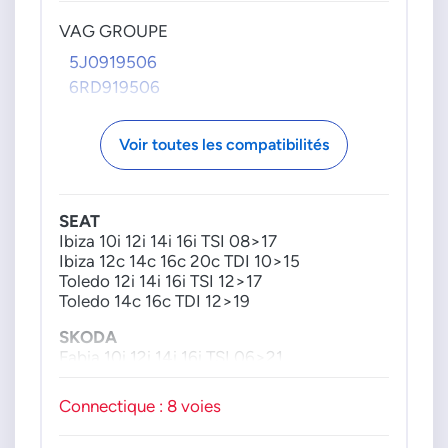
VAG GROUPE
5J0919506
6RD919506
Voir toutes les compatibilités
SEAT
Ibiza 10i 12i 14i 16i TSI 08>17
Ibiza 12c 14c 16c 20c TDI 10>15
Toledo 12i 14i 16i TSI 12>17
Toledo 14c 16c TDI 12>19
SKODA
Fabia 10i 12i 14i 16i TSI 06>21
Fabia 12c 16c TDI 10>14
Rapid 12i 14i 16i TSI 12>19
Connectique : 8 voies
Rapid 14c 16c TDI 15>19
Roomster 12i 14i 16i 07>15