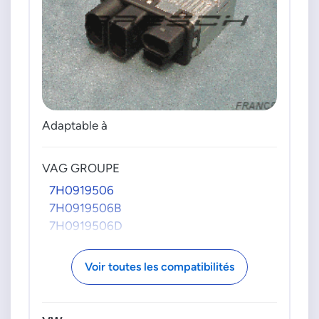
Adaptable à
VAG GROUPE
7H0919506
7H0919506B
7H0919506D
Voir toutes les compatibilités