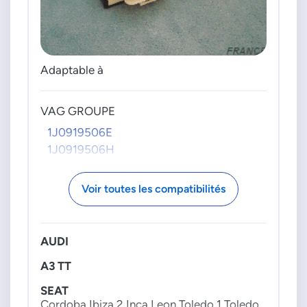
Adaptable à
VAG GROUPE
1J0919506E
1J0919506H
Voir toutes les compatibilités
AUDI
A3 TT
SEAT
Cordoba Ibiza 2 Inca Leon Toledo 1 Toledo