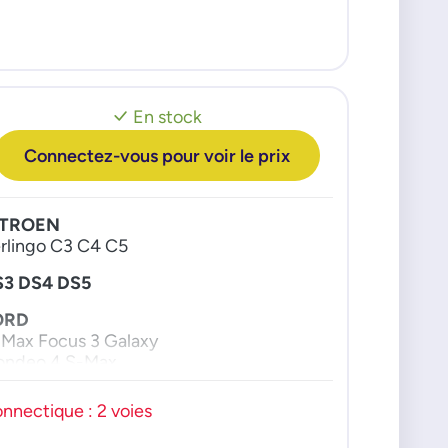
W
lf 09>
lf Plus 09>
tta 09>
ssat 09>
En stock
teur : 16c TDI
Connectez-vous pour voir le prix
ITROEN
rlingo C3 C4 C5
S3 DS4 DS5
ORD
Max Focus 3 Galaxy
ondeo 4 S-Max
AZDA
nnectique : 2 voies
5