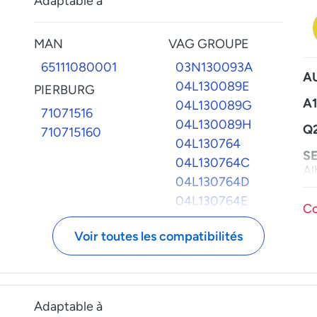
Adaptable à
Go
Je
Pa
MAN
VAG GROUPE
Po
65111080001
03N130093A
A
04L130089E
PIERBURG
A1
04L130089G
71071516
04L130089H
Q
710715160
04L130764
S
04L130764C
Al
04L130764D
Le
04L130764E
Co
S
Ko
Voir toutes les compatibilités
Ra
V
Ar
Go
Adaptable à
sc