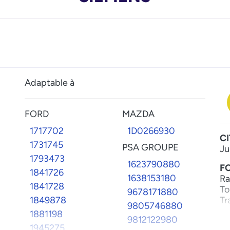
Adaptable à
FORD
MAZDA
1717702
1D0266930
C
1731745
PSA GROUPE
Ju
1793473
1623790880
F
1841726
1638153180
Ra
1841728
To
9678171880
1849878
Tr
9805746880
1881198
L
9812122980
1945275
De