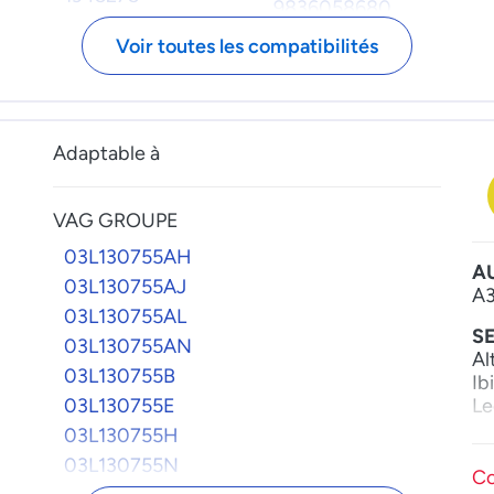
9836058680
2086842
M
Voir toutes les compatibilités
2146138
BT
2175696
P
2464824
Bo
2464828
Adaptable à
BK2Q9358AA
BK2Q9358AB
VAG GROUPE
BK2Q9B395AD
03L130755AH
BK2Q9B395BA
A
03L130755AJ
BK2Q9B395BD
A
03L130755AL
BK2Q9B395CC
S
03L130755AN
BK3Q9B395AD
Al
03L130755B
BK3Q9B395CD
Ib
03L130755E
Le
FB3Q9358AA
03L130755H
FB3Q9B395AE
S
03L130755N
Oc
FB3Q9B395BC
Co