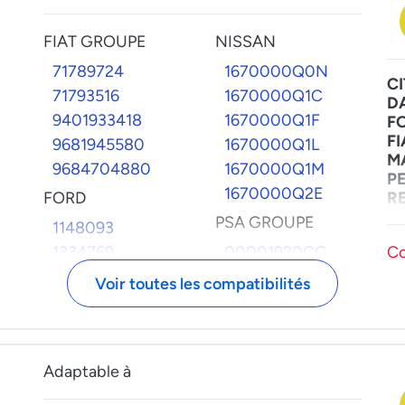
Mo
FIAT GROUPE
NISSAN
20
71789724
1670000Q0N
C
71793516
1670000Q1C
D
9401933418
1670000Q1F
F
FI
9681945580
1670000Q1L
M
9684704880
1670000Q1M
P
1670000Q2E
FORD
R
S
PSA GROUPE
1148093
T
1334769
00001920CG
Co
V
1334919
00001920EP
Voir toutes les compatibilités
1352784
00001920FQ
1355053
00001920FW
1373546
00001920HJ
Adaptable à
1376439
00001920KV
1441326
00001920N5