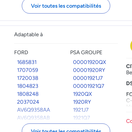
03L130851MX
FB3Q9B935BC
V
Voir toutes les compatibilités
Go
LAND_ROVER
Go
LR029969
Je
LR045360
Pa
Adaptable à
LR052872
Mo
LR079825
FORD
PSA GROUPE
LR086861
1685831
00001920QX
C
1707059
00001920RY
Be
1720038
00001921J7
D
1804823
00001921Q7
1808248
1920QX
F
C-
2037024
1920RY
M
AV6Q9358AA
1921J7
M
AV6Q9358AB
1921Q7
Co
3 
AV6Q9A543AA
9670652580
Voir toutes les compatibilités