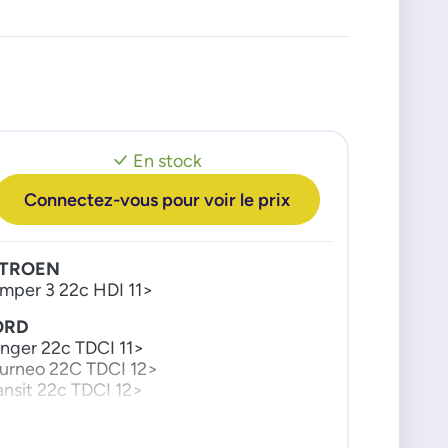
En stock
Connectez-vous pour voir le prix
ITROEN
mper 3 22c HDI 11>
ORD
nger 22c TDCI 11>
urneo 22C TDCI 12>
ansit 22c TDCI 12>
AND ROVER
fender 22c D 11>