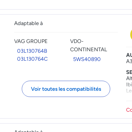
A6070700301
V
31321487
Ca
A607070030180
31370613
Go
NISSAN
Je
36001730
Adaptable à
Pa
1670000Q1V
Po
VAG GROUPE
VDO-
CONTINENTAL
03L130764B
A
03L130764C
5WS40890
A3
S
Al
Ib
Voir toutes les compatibilités
Le
S
Oc
Co
Ra
V
Ca