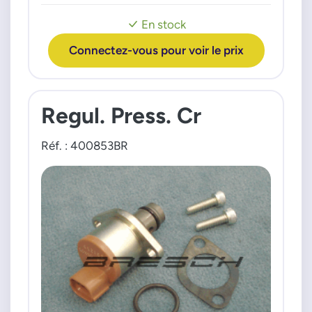
Verso 22c D-4D 09>18
Verso 22c D-CAT 09>8
En stock
Connectez-vous pour voir le prix
Regul. Press. Cr
Réf. : 400853BR