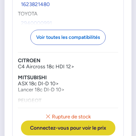
1623821480
TOYOTA
2940000991
Voir toutes les compatibilités
CITROEN
C4 Aircross 18c HDI 12>
MITSUBISHI
ASX 18c DI-D 10>
Lancer 18c DI-D 10>
PEUGEOT
4008 18c HDI 12>
Rupture de stock
Connectez-vous pour voir le prix