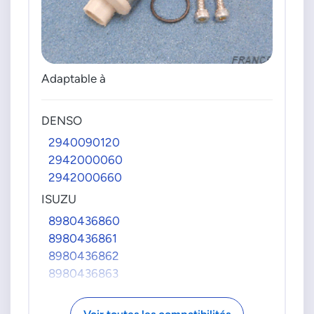
1460A052
1460A053
1460A056
NISSAN
Adaptable à
167005X000
167005X00A
167005X00B
DENSO
167005X00D
2940090120
167005X00E
2942000060
167005X01B
2942000660
16700LC100
ISUZU
16860LC10B
8980436860
A6860LC10A
8980436861
TOYOTA
8980436862
2940001223
8980436863
8981559881
8980436864
8980436865