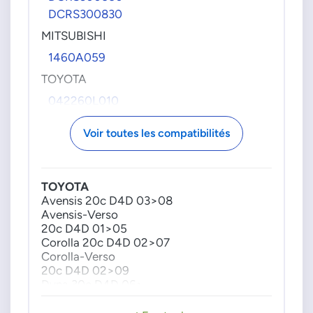
16700ES603
DCRS300830
16700ES604
MITSUBISHI
16700ES605
1460A059
16700ES606
TOYOTA
16700ES607
16700ES608
042260L010
16700ES609
042260L020
Voir toutes les compatibilités
16700ES60A
0422630020
16700ES60B
221000G010
16700ES60C
221000G011
TOYOTA
16700ES60D
221000L020
Avensis 20c D4D 03>08
16700ES60E
221000L050
Avensis-Verso
16700ES60F
221000L060
20c D4D 01>05
16700ES61A
221000R040
Corolla 20c D4D 02>07
Corolla-Verso
16700ES61B
221000R041
20c D4D 02>09
A6860AW420
2210027020
Dyna 30c D4D 06>
A6860AW42B
2210030020
Hiace 4 25c D4D 01>
2210030021
Hilux 25c D4D 01>