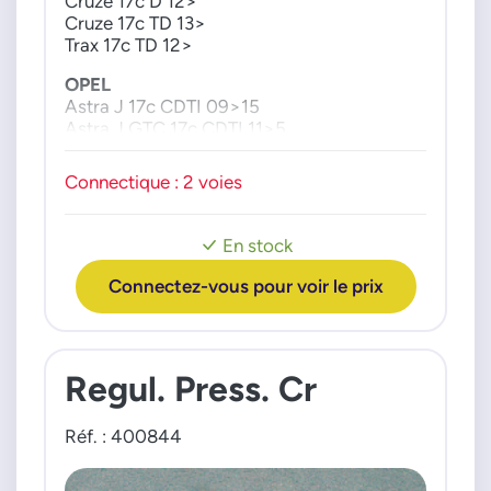
Cruze 17c D 12>
Cruze 17c TD 13>
55574126
Trax 17c TD 12>
55575409
55581883
OPEL
55582725
Astra J 17c CDTI 09>15
Astra J GTC 17c CDTI 11>5
55586499
Corsa D 17c CDTI 09>14
819153
Meriva B 17c CDTI 10>15
Connectique : 2 voies
819154
Mokka 17c CDTI 12>
819169
819172
En stock
819248
Connectez-vous pour voir le prix
819262
819319
95521578
Regul. Press. Cr
95521594
95521618
95522506
Réf. : 400844
95528384