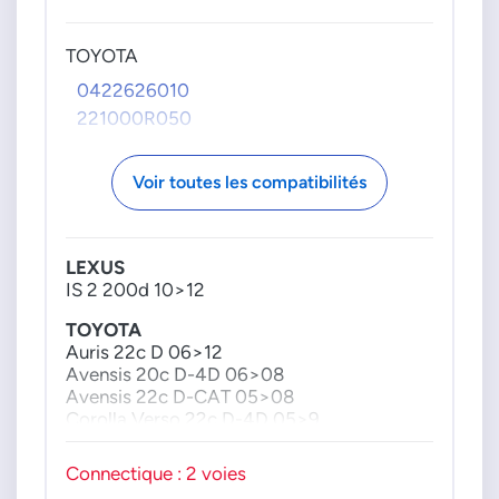
TOYOTA
0422626010
221000R050
Voir toutes les compatibilités
LEXUS
IS 2 200d 10>12
TOYOTA
Auris 22c D 06>12
Avensis 20c D-4D 06>08
Avensis 22c D-CAT 05>08
Corolla Verso 22c D-4D 05>9
Rav4 3 22c D 08>13
Rav4 4 20c D 12>18
Connectique : 2 voies
Rav4 4 22c D 12>