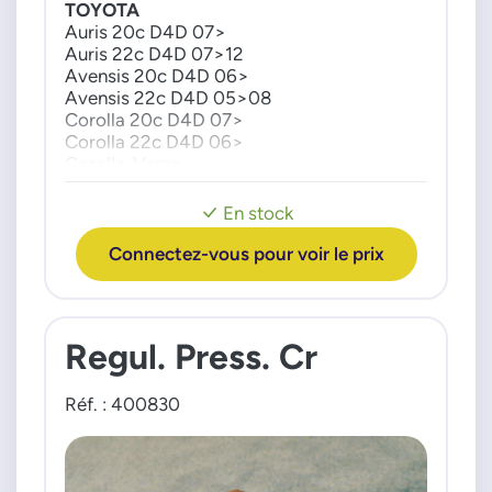
TOYOTA
0422630010
Auris 20c D4D 07>
221000R010
Auris 22c D4D 07>12
221000R011
Avensis 20c D4D 06>
221000R020
Avensis 22c D4D 05>08
Corolla 20c D4D 07>
221000R021
Corolla 22c D4D 06>
221000R030
Corolla-Verso
221000R031
22c D4D 05>09
221000R070
Land Cruiser
En stock
30c D4D 02>09
2210030050
Verso 20c D4D 09>
Connectez-vous pour voir le prix
2256026010
Verso 22c D4D 09>
2942000093
422626020
Regul. Press. Cr
Réf. : 400830