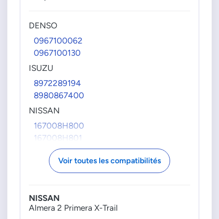
INFINITI
16700HG00F
DENSO
16700VM01D
170015DD0D
0967100062
0967100130
ISUZU
ISUZU
8973113737
8973762696
8972289194
8980924670
8980867400
8980924671
NISSAN
8980924672
167008H800
8980924673
167008H801
8980924674
167008H80D
8980924675
Voir toutes les compatibilités
OPEL
8980924676
5819062
8980924677
819119
8980924678
NISSAN
97228919
8980924679
Almera 2 Primera X-Trail
98086740
8981030280