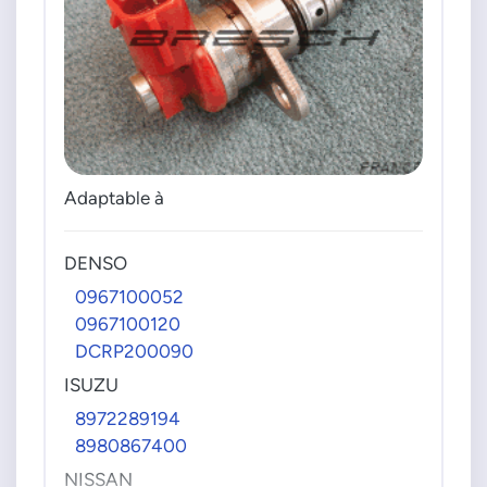
RF7J13800C
RF7J13800D
RFY013V21
RFY013V21A
RFY313SM0
RFY313SM0A
MITSUBISHI
Adaptable à
1460A001
1460A003
DENSO
1460A019
1460A022
0967100052
1460A031
0967100120
1460A037
DCRP200090
1460A047
ISUZU
1460A057
8972289194
1460A058
8980867400
RF7C13800
NISSAN