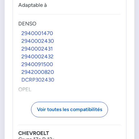
Adaptable à
DENSO
2940001470
2940002430
2940002431
2940002432
2940091500
2942000820
DCRP302430
OPEL
55490709
55495425
Voir toutes les compatibilités
55495697
55495698
55508598
CHEVROELT
55570040