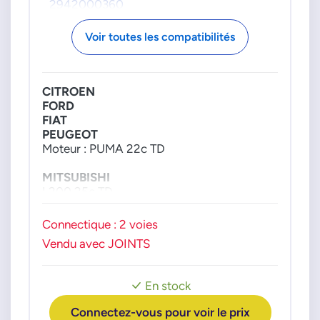
2942000360
DCRP300530
Voir toutes les compatibilités
DCRP301210
FIAT GROUPE
71789465
CITROEN
9659296080
FORD
FIAT
9665523380
PEUGEOT
FORD
Moteur : PUMA 22c TD
1372395
MITSUBISHI
1373153
L200 25c TD
1477408
1477445
NISSAN
Connectique : 2 voies
Pathfinder Navara 25c DCI
1495917
Vendu avec JOINTS
ISUZU
1495920
LAND ROVER
1514885
MAZDA
En stock
1539827
OPEL
TOYOTA
1539831
Connectez-vous pour voir le prix