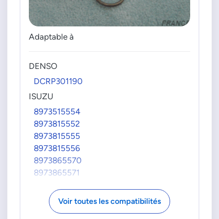
Adaptable à
DENSO
DCRP301190
ISUZU
8973515554
8973815552
8973815555
8973815556
8973865570
8973865571
8973865572
8973865573
Voir toutes les compatibilités
8973865574