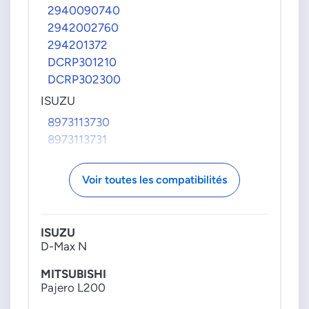
98092467
2940090740
98103028
2942002760
98114309
294201372
98114311
DCRP301210
PSA GROUPE
DCRP302300
00001920KW
ISUZU
00001920QK
8973113730
00001921K8
8973113731
1920KW
8973113732
1920QK
8973113733
Voir toutes les compatibilités
1921K8
8973113734
TOYOTA
8973113735
8980437350
8973113736
ISUZU
8981030281
8973113737
D-Max N
8973113739
MITSUBISHI
8973865582
Pajero L200
8981454531