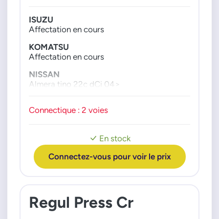
8973865575
8973865576
ISUZU
8973865577
Affectation en cours
8973865578
KOMATSU
8973865579
Affectation en cours
8981454840
NISSAN
KOMATSU
Almera tino 22c dCi 04>
Primera 22c dCi 03>
6156711130
6156711131
Connectique : 2 voies
6156711132
NISSAN
En stock
22100E0030
Connectez-vous pour voir le prix
22100E0031
22100E0033
22100E0035
22100E0036
Regul Press Cr