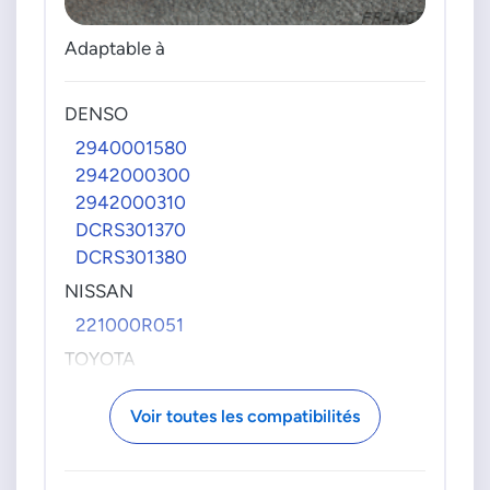
Adaptable à
DENSO
2940001580
2942000300
2942000310
DCRS301370
DCRS301380
NISSAN
221000R051
TOYOTA
042260L030
Voir toutes les compatibilités
042260L040
0422626020
0422626030