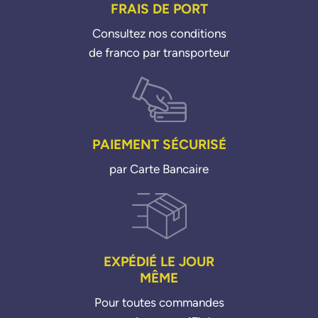
FRAIS DE PORT
651070280180
6510702901
Consultez nos conditions
6510703301
de franco par transporteur
651070330180
6510740084
A6460700201
A646070020180
A6460740384
PAIEMENT SÉCURISÉ
A6460740484
A6510700101
par Carte Bancaire
A6510700301
A6510700601
A6510700701
A6510700801
A6510700900
EXPÉDIÉ LE JOUR
A6510700901
MÊME
A6510701201
Pour toutes commandes
A651070120180