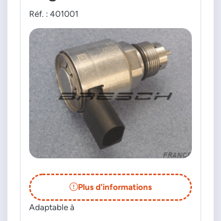
K68089400AA
Réf. : 401001
K68147990AA
K68147990AB
K68147990AC
HYUNDAI
331002A700
331002A710
331004A700
JEEP
68089400AA
K68089400AA
KIA
331002A650
Plus d'informations
331004X400
331152A700
Adaptable à
331154X400