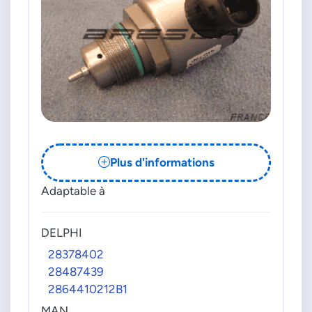
6650750001
66507A0401
A6650700101
SUZUKI
1520084A10
1520084A10000
1520084A14
1520084A14000
1521384A00
Plus d'informations
1521384A00000
Adaptable à
DELPHI
28378402
28487439
2864410212B1
MAN