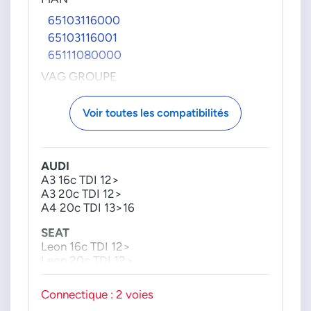
65103116000
65103116001
65111080000
VAG GROUPE
04L130089F
Voir toutes les compatibilités
04L130093
04L130764B
AUDI
A3 16c TDI 12>
A3 20c TDI 12>
A4 20c TDI 13>16
SEAT
Leon 16c TDI 12>
Leon 20c TDI 12>
SKODA
Connectique : 2 voies
Octavia 16c TDI 12>