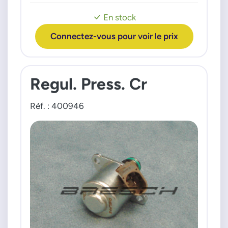
Octavia 20c TDI 12>
En stock
MAN
TGE 20c TDI 18>
Connectez-vous pour voir le prix
VW
Golf 7 16c TDI 12>
Golf 7 20c TDI 12>
Regul. Press. Cr
Réf. : 400946