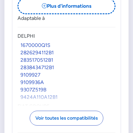
Plus d'informations
1479666
1535137
Adaptable à
1S4Q9B395BD
1S4Q9B395BG
DELPHI
1S4Q9B395BH
1S4Q9B395TG
1670000Q1S
1S4Q9B395TH
2826294112B1
2C1Q9B395AA
2835170512B1
2C1Q9B395TB
2838434712B1
2C1Q9B395TC
9109927
3S7Q9B395AA
9109936A
4S4Q9G586AA
9307Z519B
5S7Q9B395AA
9424A110A12B1
6S7Q9B395AA
FIAT GROUPE
6S7Q9B395TA
1638151580
Voir toutes les compatibilités
RM1S4Q9B395BG
9674984480
RM1S4Q9B395TG
FORD