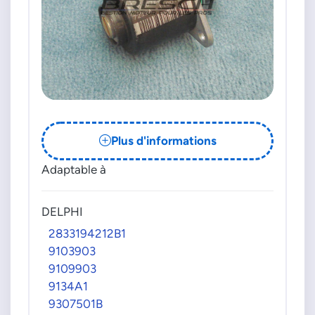
Plus d'informations
Adaptable à
DELPHI
2833194212B1
9103903
9109903
9134A1
9307501B