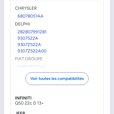
331164X400
CHRYSLER
MAN
68078051AA
65111006002
DELPHI
65111006004
2828079912B1
MERCEDES
9307522A
6460700201
9307Z522A
646070020180
9307Z522A00
6460740384
FIAT GROUPE
6460740484
6510700101
K68078051AA
6510700301
INFINITI
6510700601
Voir toutes les compatibilités
17520HG01A
6510700701
MERCEDES
6510700801
6510700900
INFINITI
6510700495
Q50 22c D 13>
6510700901
6510700595
6510701201
6510700700
JEEP