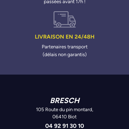
passées avant 17h !
A6510701601
A651070160180
A6510701701
A6510701801
A651070180180
LIVRAISON EN 24/48H
A6510701901
Partenaires transport
A6510702001
A651070200180
(délais non garantis)
A6510702101
A6510702201
A651070220180
A6510702301
A6510702601
A651070260180
BRESCH
A6510702701
105 Route du pin montard,
A651070270180
06410 Biot
A6510702801
04 92 91 30 10
A651070280180