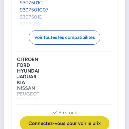
9307501C
9307501C07
9307501D
9307509C
9307Z5098
Voir toutes les compatibilités
9307Z509B
9307Z509C
9307Z516A
CITROEN
9307Z516B
FORD
9307Z523B
HYUNDAI
FORD
JAGUAR
KIA
1132910
NISSAN
1134033
PEUGEOT
RENAULT
1135426
SSANGYONG
1139063
SUZUKI
En stock
1201232
1214496
Connectez-vous pour voir le prix
1214497