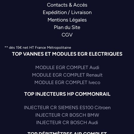
A6510702901
Contacts & Accès
A6510703301
Expédition / Livraison
A651070330180
Mentions Légales
A6510740084
Plan du Site
CGV
NISSAN
16700HG00A
** dès 15€ net HT France Métropolitaine
TOP VANNES ET MODULES EGR ELECTRIQUES
OPEL
25184341
MODULE EGR COMPLET Audi
25187791
MODULE EGR COMPLET Renault
4819268
MODULE EGR COMPLET Iveco
4819467
TOP INJECTEURS HP COMMONRAIL
4819468
95521576
INJECTEUR CR SIEMENS ES100 Citroen
SSANGYONG
INJECTEUR CR BOSCH BMW
A6730700001
INJECTEUR CR BOSCH Audi
VAG GROUPE