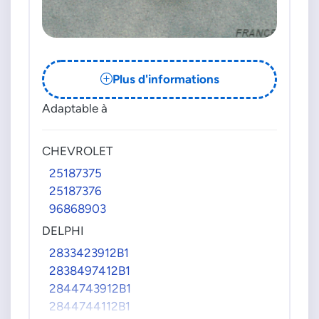
Plus d'informations
Adaptable à
CHEVROLET
25187375
25187376
96868903
DELPHI
2833423912B1
2838497412B1
2844743912B1
2844744112B1