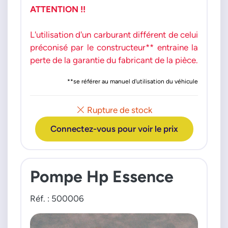
Eos Golf Jetta Passat Polo
03C127026C
ATTENTION !!
Sciroco Sharan Tiguan Touran
03C127026D
moteur : 12i 14i TFSI TSI
03C127026E
L'utilisation d'un carburant différent de celui
03C127026G
préconisé par le constructeur** entraine la
03C127026J
perte de la garantie du fabricant de la pièce.
03C127026L
**se référer au manuel d'utilisation du véhicule
03C127026M
03C127026N
03C127026P
Rupture de stock
03C127026Q
Connectez-vous pour voir le prix
03C127026R
Pompe Hp Essence
Réf. : 500006