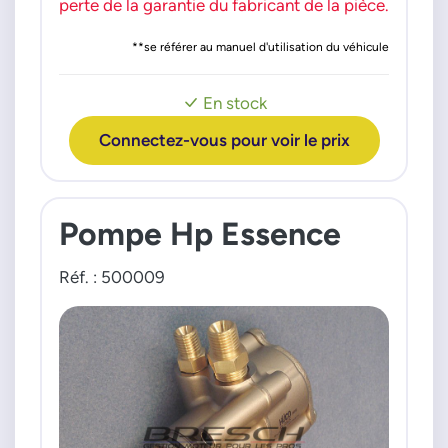
06H127025P
perte de la garantie du fabricant de la pièce.
06H127025Q
**se référer au manuel d'utilisation du véhicule
06H127025R
06J127025N
En stock
VDO-CONTINENTAL
2803580262302
Connectez-vous pour voir le prix
2803580263302
Pompe Hp Essence
Réf. : 500009