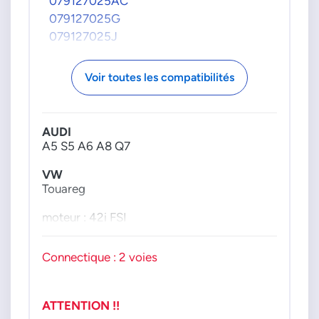
079127025AC
079127025G
079127025J
Voir toutes les compatibilités
AUDI
A5 S5 A6 A8 Q7
VW
Touareg
moteur : 42i FSI
Connectique : 2 voies
ATTENTION !!