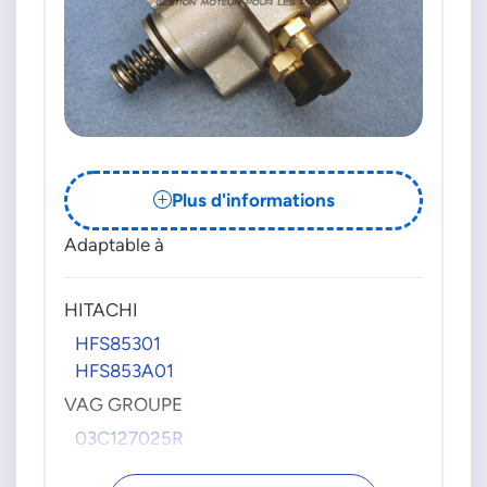
Plus d'informations
Adaptable à
HITACHI
HFS85301
HFS853A01
VAG GROUPE
03C127025R