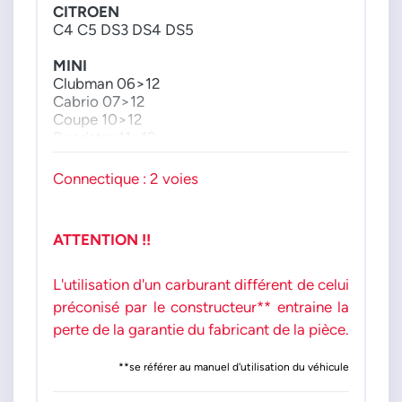
CITROEN
C4 C5 DS3 DS4 DS5
MINI
Clubman 06>12
Cabrio 07>12
Coupe 10>12
Roadster 11>12
PEUGEOT
Connectique : 2 voies
207 208 3008 308 5008 508 RCZ
moteur : 16i THP 10>
ATTENTION !!
L'utilisation d'un carburant différent de celui
préconisé par le constructeur** entraine la
perte de la garantie du fabricant de la pièce.
**se référer au manuel d'utilisation du véhicule