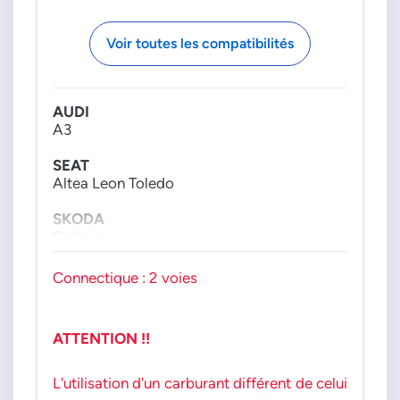
Voir toutes les compatibilités
AUDI
A3
SEAT
Altea Leon Toledo
SKODA
Octavia
VW
Connectique : 2 voies
Eos Golf Jetta 3 Passat Touran
moteur : 20i FSI
ATTENTION !!
L'utilisation d'un carburant différent de celui