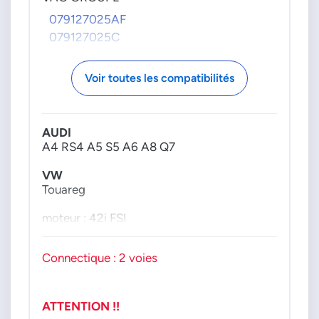
079127025AF
079127025C
Voir toutes les compatibilités
AUDI
A4 RS4 A5 S5 A6 A8 Q7
VW
Touareg
moteur : 42i FSI
Connectique : 2 voies
ATTENTION !!