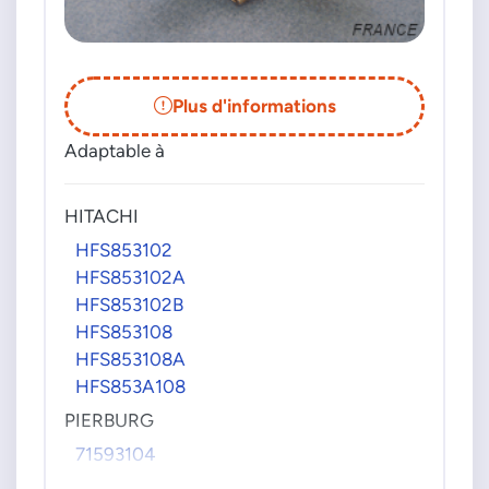
Plus d'informations
Adaptable à
HITACHI
HFS853102
HFS853102A
HFS853102B
HFS853108
HFS853108A
HFS853A108
PIERBURG
71593104
715931040