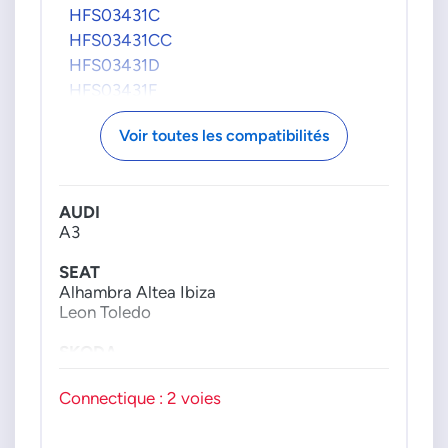
HFS03431C
HFS03431CC
HFS03431D
HFS03431F
HFS03431FC
Voir toutes les compatibilités
HFS03431G
HFS03431H
HFS03431HC
AUDI
HFS03431K
A3
HFS03431L
HFS03431M
SEAT
HFS034A31
Alhambra Altea Ibiza
Leon Toledo
HFS034A31L
MAGNETI MARELLI
SKODA
Fabia Octavia Rapid
359003412170
Roomster Superb Yeti
Connectique : 2 voies
PHP1001
VW
VAG GROUPE