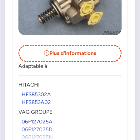
Plus d'informations
Adaptable à
HITACHI
HFS85302A
HFS853A02
VAG GROUPE
06F127025A
06F127025D
06F127025N