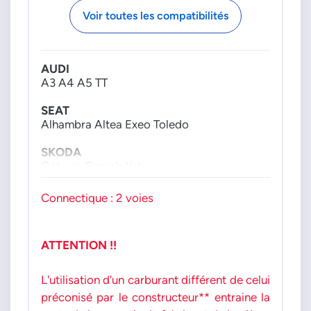
0261520090
Voir toutes les compatibilités
0261520132
0261520133
0261520239
AUDI
0261520240
A3 A4 A5 TT
0261520347
0261520348
SEAT
0261520472
Alhambra Altea Exeo Toledo
0261520473
SKODA
PIERBURG
Octavia Superb Yeti
70603230
VW
Connectique : 2 voies
VAG GROUPE
New Beetle CC Eos Golf
Jetta Passat Scirocco Tiguan
06H127025E
06H127025G
ATTENTION !!
moteur : 18i 20i FSI GTI TFSI TSI
06H127025K
06H127025M
L'utilisation d'un carburant différent de celui
06H127025N
préconisé par le constructeur** entraine la