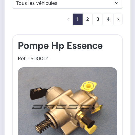
‹
1
2
3
4
›
Pompe Hp Essence
Réf. : 500001