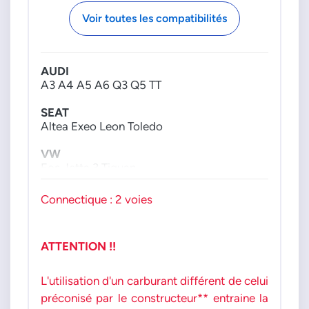
VAG GROUPE
Voir toutes les compatibilités
06D133400A
06F127025B
AUDI
06F127025F
A3 A4 A5 A6 Q3 Q5 TT
06F127025H
06F127025J
SEAT
06F127025K
Altea Exeo Leon Toledo
06F127025L
VW
06F127025M
Eos Jetta 3 Tiguan
06F127052BV
06F127213B
moteur : 20i TFSI 04>
Connectique : 2 voies
ATTENTION !!
L'utilisation d'un carburant différent de celui
préconisé par le constructeur** entraine la