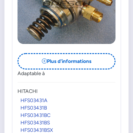
Plus d'informations
Adaptable à
HITACHI
HFS03431A
HFS03431B
HFS03431BC
HFS03431BS
HFS03431BSX