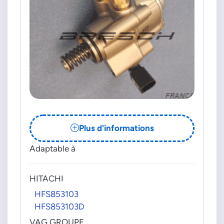
Plus d'informations
Adaptable à
HITACHI
HFS853103
HFS853103D
VAG GROUPE