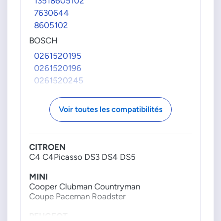
13518605102
7630644
8605102
BOSCH
0261520195
0261520196
0261520245
0261520289
0261520290
Voir toutes les compatibilités
PSA GROUPE
9802540080
CITROEN
C4 C4Picasso DS3 DS4 DS5
MINI
Cooper Clubman Countryman
Coupe Paceman Roadster
PEUGEOT