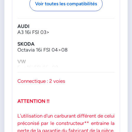
Voir toutes les compatibilités
AUDI
A3 16i FSI 03>
SKODA
Octavia 16i FSI 04>08
VW
Eos 16i FSI 06>08
Golf 14i FSI 03>
Golf 16i FSI 03>08
Connectique : 2 voies
Jetta 3 16i FSI 05>10
Passat 16i FSI 05>08
Touran 16i FSI 03>07
ATTENTION !!
L'utilisation d'un carburant différent de celui
préconisé par le constructeur** entraine la
perte de la garantie du fabricant de la pièce.