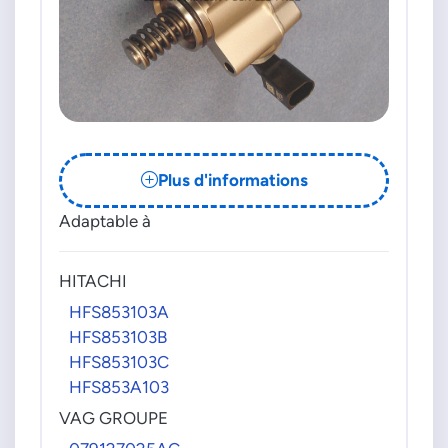
Plus d'informations
Adaptable à
HITACHI
HFS853103A
HFS853103B
HFS853103C
HFS853A103
VAG GROUPE