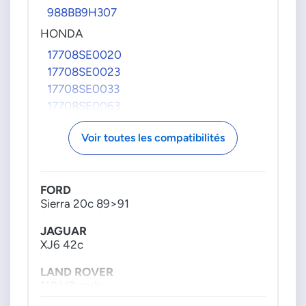
988BB9H307
HONDA
17708SE0020
17708SE0023
17708SE0033
17708SE0063
17708SE0073
Voir toutes les compatibilités
17708SF1A03
17708SF1A04
17708SF1A06
FORD
PSA GROUPE
Sierra 20c 89>91
0000145081
JAGUAR
0000152545
XJ6 42c
00001616A7
00001617G7
LAND ROVER
00001617H0
110 V8 carbu
00001619A9