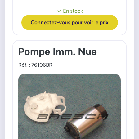
E22041065Z
En stock
E22041075
Connectez-vous pour voir le prix
E22041075Z
E22057013
E22057013Z
X10228000001
Pompe Imm. Nue
Réf. : 76106BR