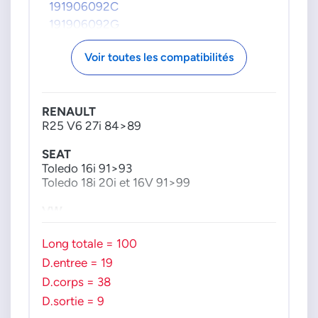
191906092C
191906092G
191906092M
Voir toutes les compatibilités
191919051AT
191919051BB
191919051K
RENAULT
357906092C
R25 V6 27i 84>89
357906092E
357906092N
SEAT
357906092P
Toledo 16i 91>93
Toledo 18i 20i et 16V 91>99
533906092
533906092N
VW
VDO-CONTINENTAL
Golf 2 GTI 16i 83>88
Golf 2 GTI 18i 83>93
Long totale = 100
8243134
Golf 2 cabrio 18i 89>93
D.entree = 19
E22041009
Golf GTI 16V 18i 85>93
E22041009065
Jetta 18i 16V 83>89
D.corps = 38
E22041013
D.sortie = 9
E22041065