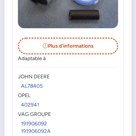
Plus d'informations
Adaptable à
JOHN DEERE
AL78405
OPEL
402941
VAG GROUPE
191906092
191906092A