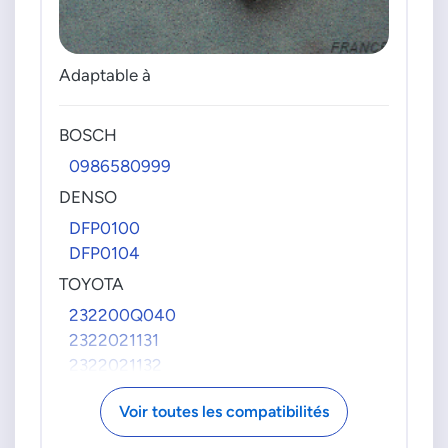
Adaptable à
BOSCH
0986580999
DENSO
DFP0100
DFP0104
TOYOTA
232200Q040
2322021131
2322021132
2322037050
Voir toutes les compatibilités
2322037170
23220OP010