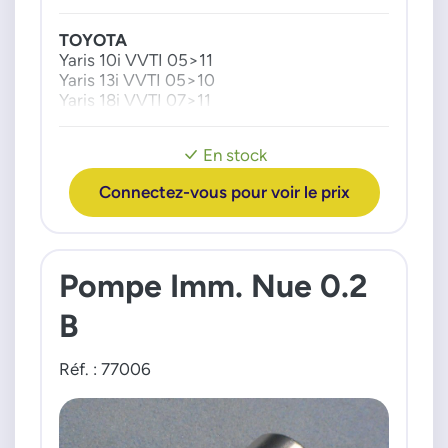
232210P020
TOYOTA
7778512010
Yaris 10i VVTI 05>11
Yaris 13i VVTI 05>10
Yaris 18i VVTI 07>11
En stock
Connectez-vous pour voir le prix
Pompe Imm. Nue 0.2
B
Réf. : 77006