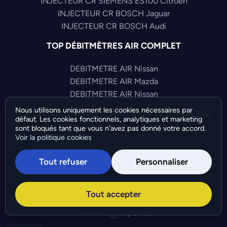
INJECTEUR CR SIEMENS ES100 Citroen
INJECTEUR CR BOSCH Jaguar
INJECTEUR CR BOSCH Audi
TOP DÉBITMÈTRES AIR COMPLET
DEBITMETRE AIR Nissan
DEBITMETRE AIR Mazda
DEBITMETRE AIR Nissan
Nous utilisons uniquement les cookies nécessaires par
TOP CAPTEURS HAUTE PRESSION COMMONRAIL
défaut. Les cookies fonctionnels, analytiques et marketing
sont bloqués tant que vous n'avez pas donné votre accord.
CAPTEUR PRESS COMMONRAIL Audi
Voir la politique cookies
CAPTEUR PRESS COMMONRAIL Hyundai
Tout refuser
Personnaliser
CAPTEUR PRESS COMMONRAIL Volkswagen
©Bresch SAS - Copyright 2026 - Tous droits réservés -
Tout accepter
Préférences de cookies
-
Gérer mes cookies
Création :