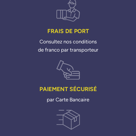
Golf 4 Golf Plus 5 Golf 5 Golf 6 Golf 7
Jetta 3 Jetta 4
Load Up
Multivan 5
New Beetle
FRAIS DE PORT
Passat Polo 5 Polo 6
Scirocco 3 Sharan
Consultez nos conditions
T-Roc Tiguan Touran Transporter 5
de franco par transporteur
Up!
PAIEMENT SÉCURISÉ
par Carte Bancaire