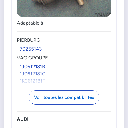
Adaptable à
PIERBURG
70255143
VAG GROUPE
1J0612181B
1J0612181C
1K0612181F
Voir toutes les compatibilités
AUDI