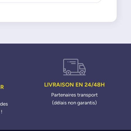
LIVRAISON EN 24/48H
UR
Partenaires transport
(délais non garantis)
ndes
 !