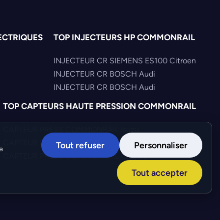
ECTRIQUES
TOP INJECTEURS HP COMMONRAIL
INJECTEUR CR SIEMENS ES100 Citroen
INJECTEUR CR BOSCH Audi
INJECTEUR CR BOSCH Audi
TOP CAPTEURS HAUTE PRESSION COMMONRAIL
CAPTEUR PRESS COMMONRAIL Isuzu
CAPTEUR PRESS COMMONRAIL KHD
Tout refuser
Personnaliser
e
CAPTEUR PRESS COMMONRAIL Chrysler
Tout accepter
Création :