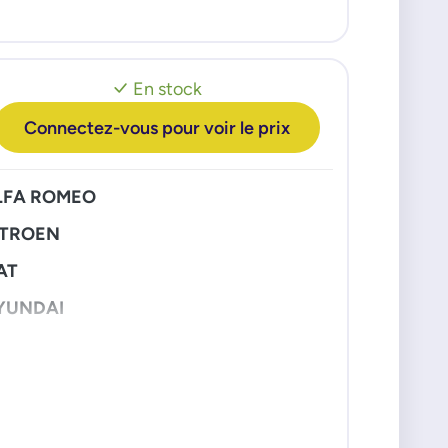
En stock
Connectez-vous pour voir le prix
LFA ROMEO
ITROEN
AT
YUNDAI
VECO
ANCIA
EUGEOT