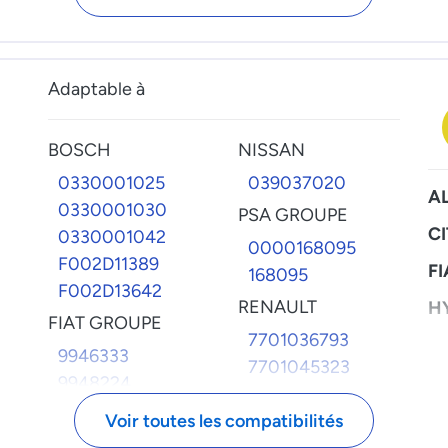
1467010558
1680A3
146701554
RENAULT
F002D11347
7701041143
F002D13640
Adaptable à
VAG GROUPE
FIAT GROUPE
028130135B
BOSCH
NISSAN
9946984
99481680
0330001025
039037020
A
0330001030
FORD
PSA GROUPE
C
0330001042
6177139
0000168095
F002D11389
86FF9D278AA
FI
168095
F002D13642
IVECO
RENAULT
H
FIAT GROUPE
9971792
7701036793
I
9946333
9971835
7701045323
L
9948224
7701846667
HONDA
P
Voir toutes les compatibilités
RENAULT TRUCKS
16340P5TG00