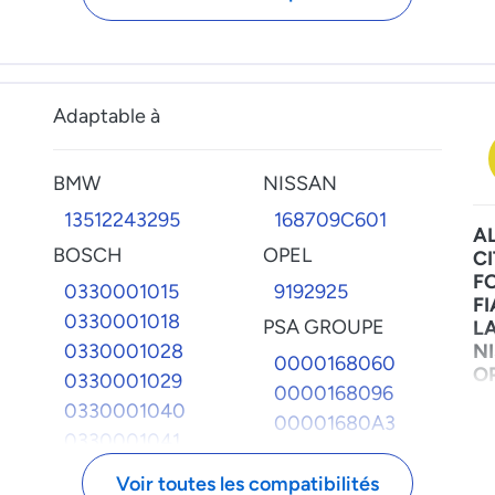
Adaptable à
BMW
NISSAN
13512243295
168709C601
A
BOSCH
OPEL
C
F
0330001015
9192925
FI
0330001018
PSA GROUPE
L
0330001028
N
0000168060
O
0330001029
0000168096
P
0330001040
R
00001680A3
0330001041
V
168060
V
1467010554
168096
Voir toutes les compatibilités