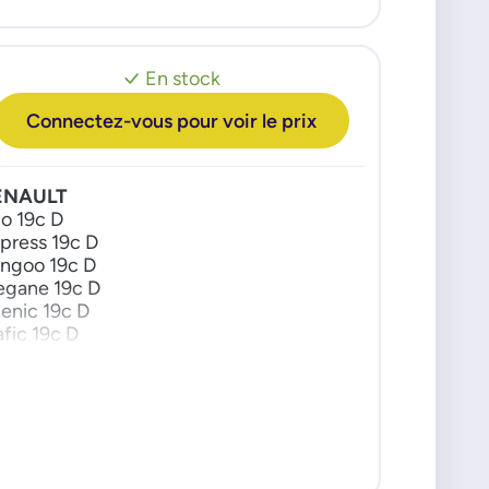
ENAULT
ENAULT TRUCKS
En stock
W
Connectez-vous pour voir le prix
ENAULT
io 19c D
press 19c D
ngoo 19c D
gane 19c D
enic 19c D
afic 19c D