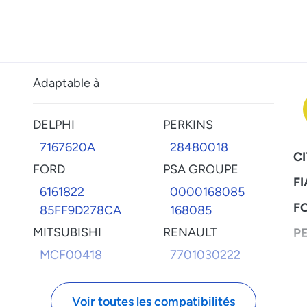
Adaptable à
DELPHI
PERKINS
7167620A
28480018
C
FORD
PSA GROUPE
FI
6161822
0000168085
F
85FF9D278CA
168085
MITSUBISHI
RENAULT
P
MCF00418
7701030222
R
Voir toutes les compatibilités