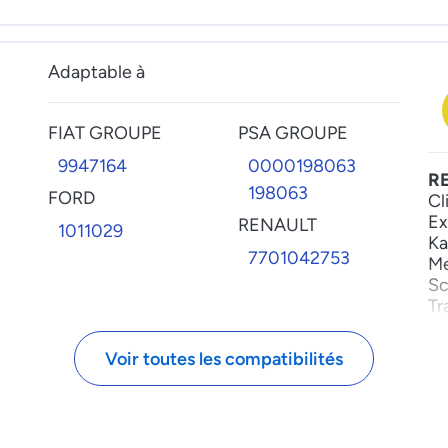
R
5001846667
HYUNDAI
VAG GROUPE
R
3912142020
Adaptable à
028130135A
V
7701045323
028130135F
IVECO
FIAT GROUPE
PSA GROUPE
42533181
9947164
0000198063
R
8099189
198063
FORD
Cl
9971877
Ex
RENAULT
1011029
MERCEDES
Ka
7701042753
Me
0000744888
Sc
A0000744888
Tr
Voir toutes les compatibilités