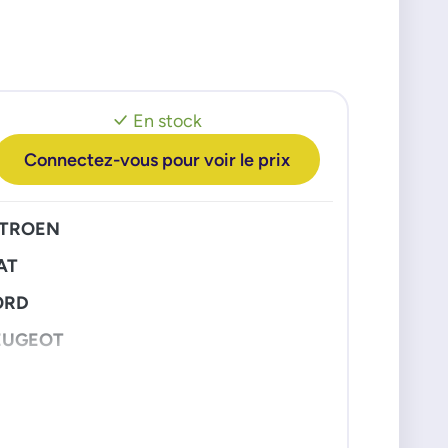
En stock
Connectez-vous pour voir le prix
ITROEN
AT
ORD
EUGEOT
ENAULT