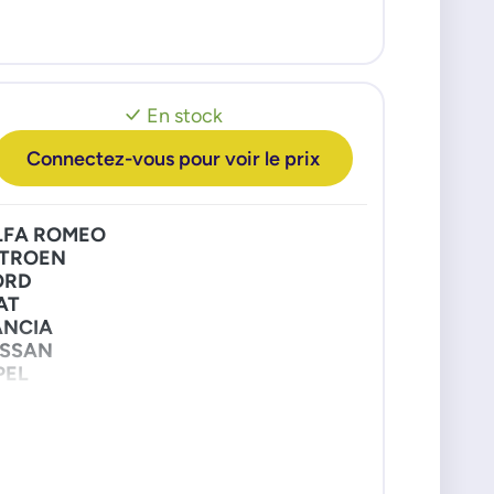
En stock
Connectez-vous pour voir le prix
LFA ROMEO
ITROEN
ORD
AT
ANCIA
ISSAN
PEL
EUGEOT
ENAULT
OLVO
W