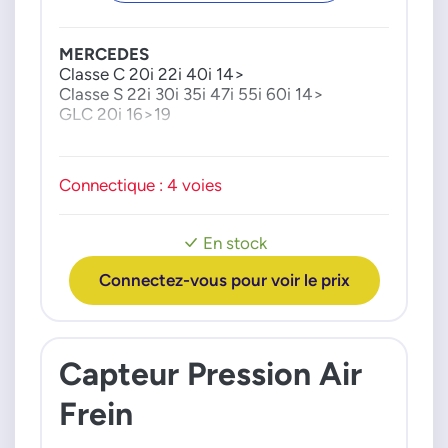
MERCEDES
Classe C 20i 22i 40i 14>
Classe S 22i 30i 35i 47i 55i 60i 14>
GLC 20i 16>19
Connectique : 4 voies
En stock
Connectez-vous pour voir le prix
Capteur Pression Air
Frein