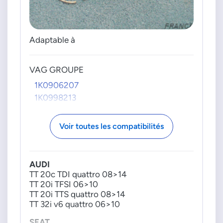
Adaptable à
VAG GROUPE
1K0906207
1K0998213
Voir toutes les compatibilités
AUDI
TT 20c TDI quattro 08>14
TT 20i TFSI 06>10
TT 20i TTS quattro 08>14
TT 32i v6 quattro 06>10
SEAT