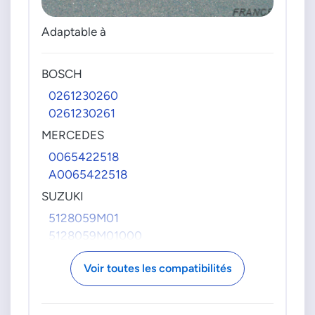
Adaptable à
BOSCH
0261230260
0261230261
MERCEDES
0065422518
A0065422518
SUZUKI
5128059M01
5128059M01000
VAG GROUPE
Voir toutes les compatibilités
2E0907271E