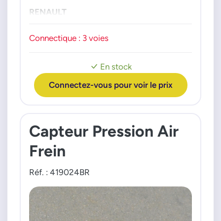
RENAULT
Captur 2
Clio 5
Connectique : 3 voies
Kadjar
Kangoo 3
Trafic 3
En stock
Twingo 3
Connectez-vous pour voir le prix
Capteur Pression Air
Frein
Réf. : 419024BR