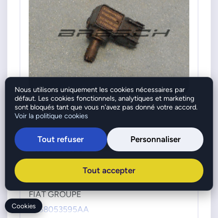
Nous utilisons uniquement les cookies nécessaires par
défaut. Les cookies fonctionnels, analytiques et marketing
Adaptable à
sont bloqués tant que vous n'avez pas donné votre accord.
Voir la politique cookies
BOSCH
Tout refuser
Personnaliser
0265005325
CHRYSLER
Tout accepter
68053595AA
FIAT GROUPE
Cookies
K68053595AA