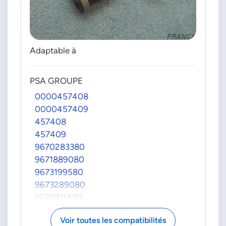
Adaptable à
PSA GROUPE
0000457408
0000457409
457408
457409
9670283380
9671889080
9673199580
9673289080
9676911480
9800984080
Voir toutes les compatibilités
9811110080