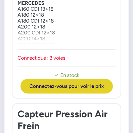
MERCEDES
A160 CDI 13>18
A180 12>18
A180 CDI 12>18
A200 12>18
A200 CDI 12>18
A220 14>18
A220 CDI 14>18
A250 12>18
B160 CDI 13>18
Connectique : 3 voies
B180 11>18
B180 CDI 11>18
B200 11>18
En stock
B200 CDI 11>14
B220 13>18
Connectez-vous pour voir le prix
B220 CDI 11>18
B250 12>18
E200 13>16
E200 CDI 09>15
Capteur Pression Air
E200 CGI 09>15
E220 BlueTec 14>16
Frein
E220 CDI 09>16