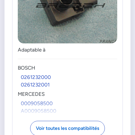
Adaptable à
BOSCH
0261232000
0261232001
MERCEDES
0009058500
A0009058500
Voir toutes les compatibilités