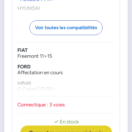
HYUNDAI
1H59120110
NISSAN
Voir toutes les compatibilités
250851CA1A
FIAT
Freemont 11>15
FORD
Affectation en cours
Infiniti
G Coupé 37i 07>
Connectique : 3 voies
En stock