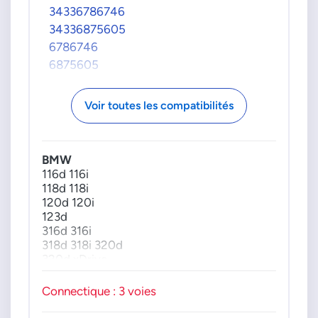
34336786746
34336875605
6786746
6875605
Voir toutes les compatibilités
BMW
116d 116i
118d 118i
120d 120i
123d
316d 316i
318d 318i 320d
320d xDrive
320i
3 ActiveHybrid
Connectique : 3 voies
520d
520d xDrive