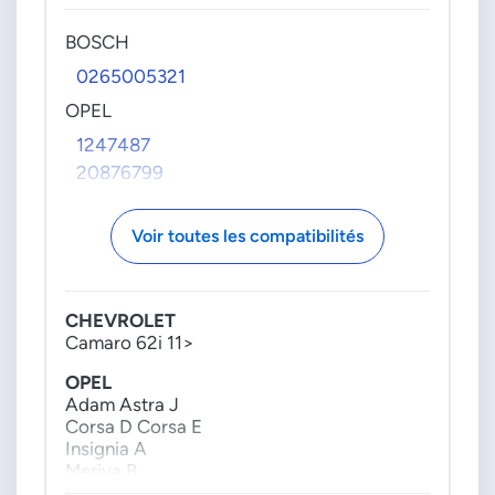
BOSCH
0265005321
OPEL
1247487
20876799
Voir toutes les compatibilités
CHEVROLET
Camaro 62i 11>
OPEL
Adam Astra J
Corsa D Corsa E
Insignia A
Meriva B
Zafira Tourer C