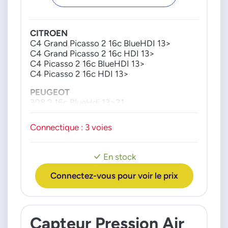
SENSATA
82MPP0101
CITROEN
82MPP0203
C4 Grand Picasso 2 16c BlueHDI 13>
C4 Grand Picasso 2 16c HDI 13>
82MPP0301
C4 Picasso 2 16c BlueHDI 13>
82MPP0302
C4 Picasso 2 16c HDI 13>
82MPP0303
82MPP0401
PEUGEOT
308 2 16c BlueHdi 13>21
82MPP0402
308 2 16c Hdi 13>21
82MPP0403
Connectique : 3 voies
82MPP0501
82MPP0502
82MPP0503
En stock
82MPP0601
Connectez-vous pour voir le prix
82MPP0602
82MPP0802
TOYOTA
Capteur Pression Air
SU001A3665