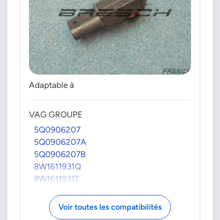
Adaptable à
VAG GROUPE
5Q0906207
5Q0906207A
5Q0906207B
8W1611931Q
8W1611931T
Voir toutes les compatibilités