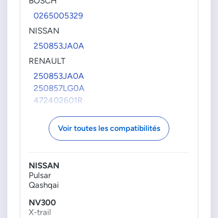
BOSCH
0265005329
NISSAN
250853JA0A
RENAULT
250853JA0A
250857LG0A
472402601R
Voir toutes les compatibilités
NISSAN
Pulsar
Qashqai
NV300
X-trail