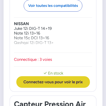
Voir toutes les compatibilités
NISSAN
Juke 12i DIG-T 14>19
Note 12i 13>16
Note 15c DCI 13>16
Qashqai 12i DIG-T 13>
Connectique : 3 voies
En stock
Connectez-vous pour voir le prix
Capteur Pression Air