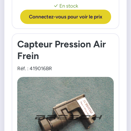
535i
En stock
535i xDrive
5 ActiveHybrid
Connectez-vous pour voir le prix
7 ActiveHybrid
X1
Capteur Pression Air
Z4
Frein
MINI
Cooper
Cooper D
Réf. : 419016BR
Cooper S Cooper S JCW
Cooper SD
One
One D