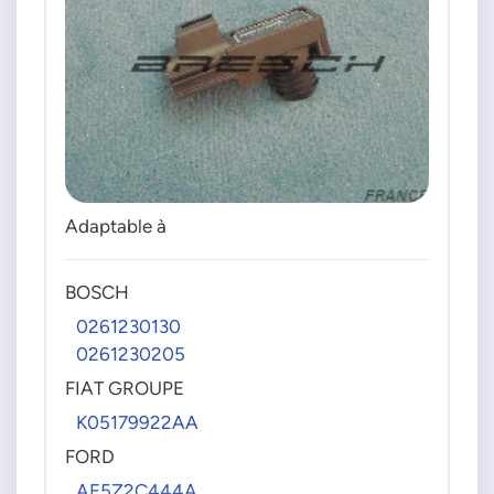
Adaptable à
BOSCH
0261230130
0261230205
FIAT GROUPE
K05179922AA
FORD
AE5Z2C444A