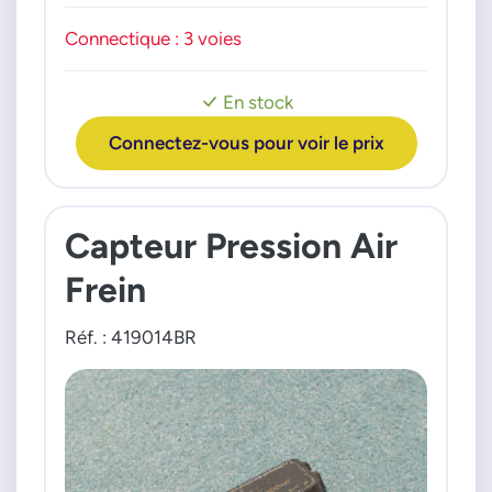
PEUGEOT
2008 12i THP 15>
Connectique : 3 voies
208 12i THP 13>
308 2 12i THP 13>
Partner 12i THP 16>
En stock
Connectez-vous pour voir le prix
Capteur Pression Air
Frein
Réf. : 419014BR