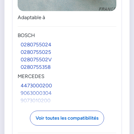
Adaptable à
BOSCH
0280755024
0280755025
028075502V
0280755358
MERCEDES
4473000200
9063000304
9073010200
A4473000200
A9063000304
Voir toutes les compatibilités
A9073010200
VAG GROUPE