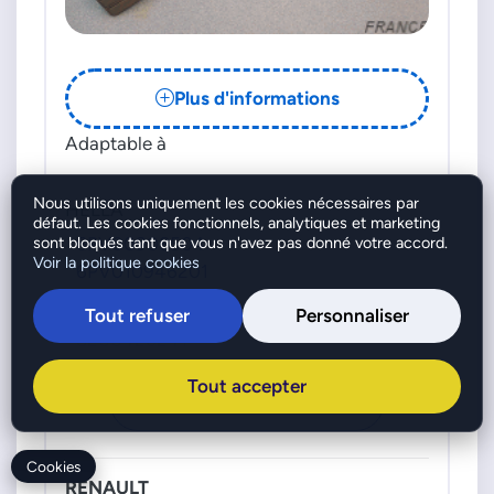
Plus d'informations
Adaptable à
Nous utilisons uniquement les cookies nécessaires par
HELLA
défaut. Les cookies fonctionnels, analytiques et marketing
6PV00908504
sont bloqués tant que vous n'avez pas donné votre accord.
Voir la politique cookies
6PV010946201
RENAULT
Tout refuser
Personnaliser
8200426241
Tout accepter
Voir toutes les compatibilités
Cookies
RENAULT