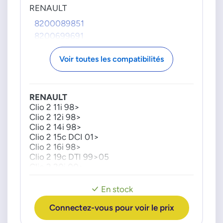
RENAULT
8200089851
8200699691
Voir toutes les compatibilités
RENAULT
Clio 2 11i 98>
Clio 2 12i 98>
Clio 2 14i 98>
Clio 2 15c DCI 01>
Clio 2 16i 98>
Clio 2 19c DTI 99>05
Clio 2 20i 00>
En stock
Connectez-vous pour voir le prix