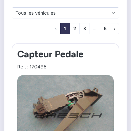
‹
1
2
3
…
6
›
Capteur Pedale
Réf. : 170496