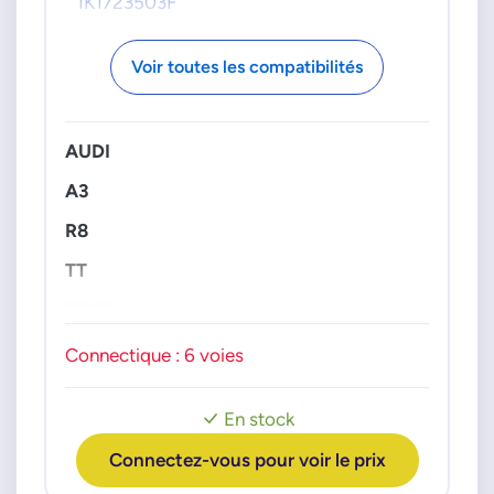
1K1723503F
1K1723503L
1K1723503S
Voir toutes les compatibilités
1K1723503T
1Q1723503
1Q1723503A
AUDI
A3
R8
TT
SEAT
Leon
Connectique : 6 voies
SKODA
Octavia 2
Superb 2
En stock
VW
Connectez-vous pour voir le prix