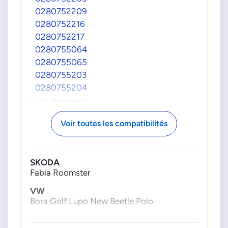
0280752209
0280752216
0280752217
0280755064
0280755065
0280755203
0280755204
VAG GROUPE
1J1723503AA
Voir toutes les compatibilités
1J1723503AE
1J1723503AG
1J1723503AL
SKODA
1J1723503N
Fabia Roomster
1J1723503Q
VW
1J1723503S
Bora Golf Lupo New Beetle Polo
6N1723503G
6N1723503J