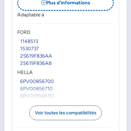
Plus d'informations
Adaptable à
FORD
1148513
1530737
2S619F836AA
2S619F836AB
HELLA
6PV00856700
6PV00856710
6PV010946151
Voir toutes les compatibilités