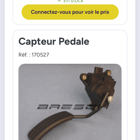
En stock
Zafira B 18i 05>
Zafira B 19 CDTI 05>
Connectez-vous pour voir le prix
Zafira B 20i - 22i 05>
Capteur Pedale
Réf. : 170527