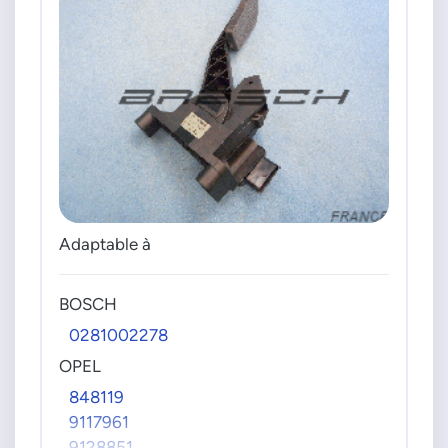
Adaptable à
BOSCH
0281002278
OPEL
848119
9117961
9128851