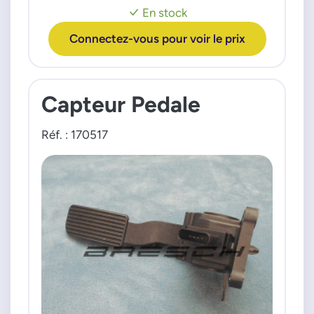
6N1723503L
En stock
6N1723503N
Connectez-vous pour voir le prix
6Q1723503J
6Q1723503K
6Q1723503P
6R1723503A
Capteur Pedale
6R1723503C
Réf. : 170517