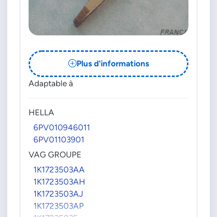
Plus d'informations
Adaptable à
HELLA
6PV010946011
6PV01103901
VAG GROUPE
1K1723503AA
1K1723503AH
1K1723503AJ
1K1723503AP