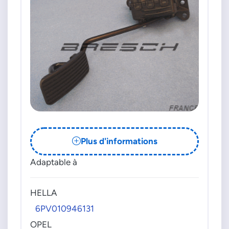
Plus d'informations
Adaptable à
HELLA
6PV010946131
OPEL