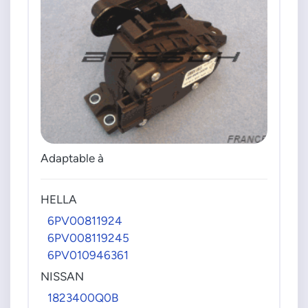
Adaptable à
HELLA
6PV00811924
6PV008119245
6PV010946361
NISSAN
1823400Q0B