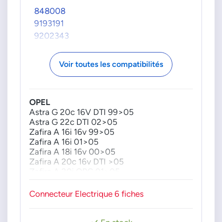
848008
9193191
9202343
Voir toutes les compatibilités
OPEL
Astra G 20c 16V DTI 99>05
Astra G 22c DTI 02>05
Zafira A 16i 16v 99>05
Zafira A 16i 01>05
Zafira A 18i 16v 00>05
Zafira A 20c 16v DTI >05
Zafira A 20i OPC 01>05
Zafira A 22i 16v 00>05
Zafira A 22c16v DTI 02>05
Connecteur Electrique 6 fiches
Zafira B 16i 05>
Zafira B 16i Turbo 05>
Zafira B 17 CDTI 08>