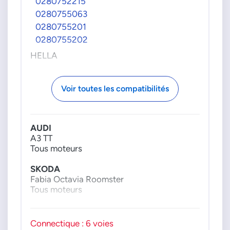
0280752215
0280755063
0280755201
0280755202
HELLA
6PV00802601
6PV00849601
Voir toutes les compatibilités
6PV00849631
6PV00849641
6PV008496701
AUDI
A3 TT
VAG GROUPE
Tous moteurs
1J1721503J
6N1721503E
SKODA
Fabia Octavia Roomster
6N1721503G
Tous moteurs
6Q1721503A
6Q1721503C
VW
6Q1721503E
Bora Fox Golf 4 Lupo New Beetle Polo
Connectique : 6 voies