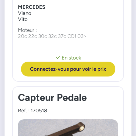
MERCEDES
2E0721507B
Viano
2E0721507D
Vito
2E0721507F
Moteur :
20c 22c 30c 32c 37c CDI 03>
En stock
Connectez-vous pour voir le prix
Capteur Pedale
Réf. : 170518