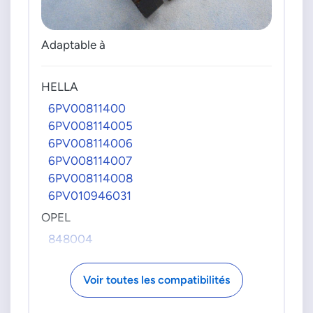
Adaptable à
HELLA
6PV00811400
6PV008114005
6PV008114006
6PV008114007
6PV008114008
6PV010946031
OPEL
848004
9193187
9202341
Voir toutes les compatibilités