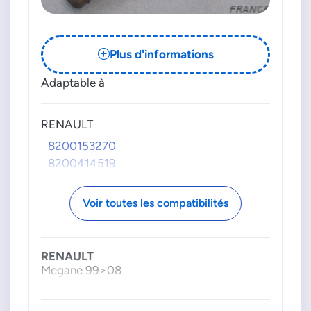
Plus d'informations
Adaptable à
RENAULT
8200153270
8200414519
Voir toutes les compatibilités
RENAULT
Megane 99>08