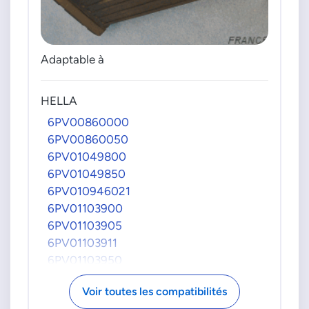
Adaptable à
HELLA
6PV00860000
6PV00860050
6PV01049800
6PV01049850
6PV010946021
6PV01103900
6PV01103905
6PV01103911
6PV01103950
6PV01103955
Voir toutes les compatibilités
6PV011039701