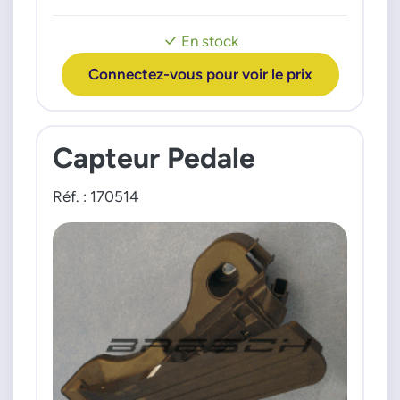
Tous moteurs
6Q1721503F
6Q1721503J
En stock
6Q1721503M
6QE721503D
Connectez-vous pour voir le prix
Capteur Pedale
Réf. : 170514