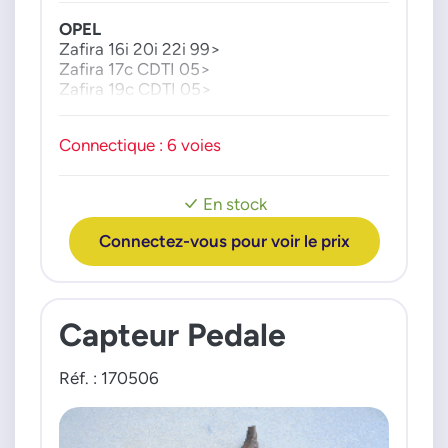
OPEL
Zafira 16i 20i 22i 99>
Zafira 17c CDTI 05>
Zafira 19c CDTI 05>
Connectique : 6 voies
En stock
Connectez-vous pour voir le prix
Capteur Pedale
Réf. : 170506