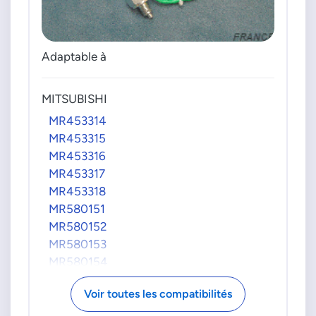
Adaptable à
MITSUBISHI
MR453314
MR453315
MR453316
MR453317
MR453318
MR580151
MR580152
MR580153
MR580154
MR580155
Voir toutes les compatibilités