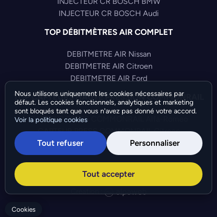
INJECTEUR CR BOSCH BMW
INJECTEUR CR BOSCH Audi
TOP DÉBITMÈTRES AIR COMPLET
DEBITMETRE AIR Nissan
DEBITMETRE AIR Citroen
DEBITMETRE AIR Ford
Nous utilisons uniquement les cookies nécessaires par
TOP CAPTEURS HAUTE PRESSION COMMONRAIL
défaut. Les cookies fonctionnels, analytiques et marketing
sont bloqués tant que vous n'avez pas donné votre accord.
CAPTEUR PRESS COMMONRAIL Alfa-Romeo
Voir la politique cookies
CAPTEUR PRESS COMMONRAIL Citroen
Tout refuser
Personnaliser
CAPTEUR PRESS COMMONRAIL Toyota
©Bresch SAS - Copyright 2026 - Tous droits réservés -
Tout accepter
Préférences de cookies
-
Gérer mes cookies
Création :
Cookies