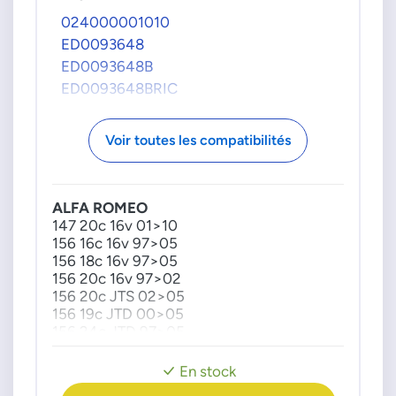
508 16c HDI 10>18
024000001010
508 16i VTI 10>18
ED0093648
508 20c HDI 108
ED0093648B
Partner 16c HDI 05>
Partner 16i 10>
ED0093648BRIC
OPEL
Voir toutes les compatibilités
4418746
93196028
RENAULT
ALFA ROMEO
7701063957
147 20c 16v 01>10
7701070496
156 16c 16v 97>05
156 18c 16v 97>05
156 20c 16v 97>02
156 20c JTS 02>05
156 19c JTD 00>05
156 24c JTD 97>05
156 25c V6 24V 97>05
156 32c GTA 02>06
En stock
GT 18c TS 03>10