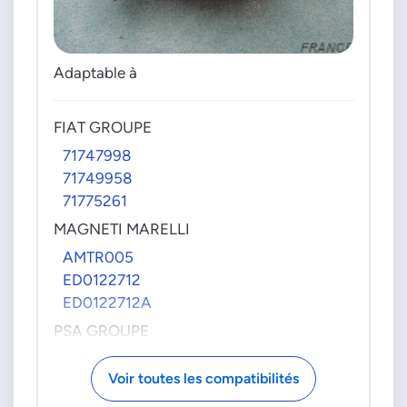
Adaptable à
FIAT GROUPE
71747998
71749958
71775261
MAGNETI MARELLI
AMTR005
ED0122712
ED0122712A
PSA GROUPE
00002461F2
Voir toutes les compatibilités
2461F2