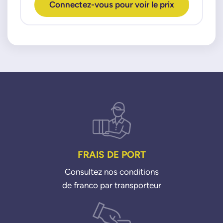
GT 20c JTS 06>10
Connectez-vous pour voir le prix
GT 19c JTD 03>10
FIAT
500 09c-12c-14c 07>
500 09c-12c-14c 09>
Doblo D 16c 10>
Fiorino D 13c 09>
Grande Punto 14c 05>15
Idea 14c 16v 04>
Panda 09c-12c 03>
Punto 12c-14c 99>12
Punto Turbo 14c 12>
Punto D 13c JTD 03>12
Punto Evo 14c 09>12
Qubo D 13c 08>
FRAIS DE PORT
Stilo 24c 20V 01>07
Consultez nos conditions
LANCIA
de franco par transporteur
Musa 14c 04>12
Musa D 13c 06>12
Ypsilon 09c 11>18
Ypsilon 14c 03>12