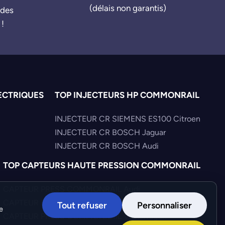
(délais non garantis)
ndes
 !
ECTRIQUES
TOP INJECTEURS HP COMMONRAIL
INJECTEUR CR SIEMENS ES100 Citroen
INJECTEUR CR BOSCH Jaguar
INJECTEUR CR BOSCH Audi
TOP CAPTEURS HAUTE PRESSION COMMONRAIL
CAPTEUR PRESS COMMONRAIL Audi
CAPTEUR PRESS COMMONRAIL Hyundai
Tout refuser
Personnaliser
e
CAPTEUR PRESS COMMONRAIL Volkswagen