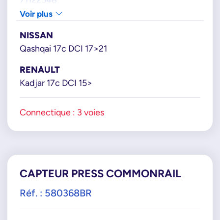
RENAULT
Voir plus
175211218R
NISSAN
175216439R
Qashqai 17c DCI 17>21
175217814R
175219059R
RENAULT
SENSATA
Kadjar 17c DCI 15>
810PP0602
Connectique : 3 voies
CAPTEUR PRESS COMMONRAIL
Réf. : 580368BR