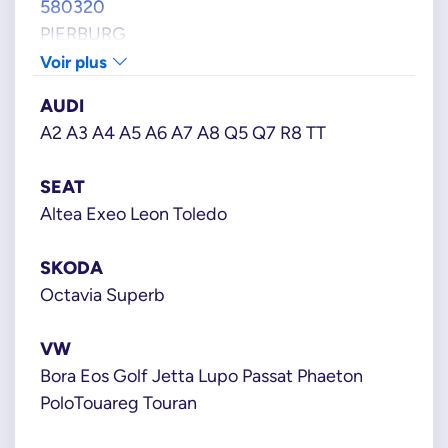
580320
PIERBURG
71122550
Voir plus
PORSCHE
AUDI
95560623000
A2 A3 A4 A5 A6 A7 A8 Q5 Q7 R8 TT
95560623001
95860623020
SEAT
VAG GROUPE
Altea Exeo Leon Toledo
036906051B
03C906051D
SKODA
03C906051G
Octavia Superb
06D906051A
06D906051C
VW
06H906051
Bora Eos Golf Jetta Lupo Passat Phaeton
06H906051A
PoloTouareg Touran
06J906051C
06J906054L