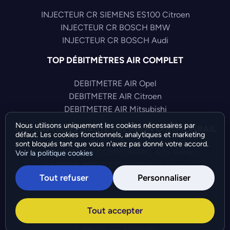
INJECTEUR CR SIEMENS ES100 Citroen
INJECTEUR CR BOSCH BMW
INJECTEUR CR BOSCH Audi
TOP DÉBITMÈTRES AIR COMPLET
DEBITMETRE AIR Opel
DEBITMETRE AIR Citroen
DEBITMETRE AIR Mitsubishi
Nous utilisons uniquement les cookies nécessaires par
TOP CAPTEURS HAUTE PRESSION COMMONRAIL
défaut. Les cookies fonctionnels, analytiques et marketing
sont bloqués tant que vous n'avez pas donné votre accord.
CAPTEUR PRESS COMMONRAIL Alfa-Romeo
Voir la politique cookies
CAPTEUR PRESS COMMONRAIL Iveco
Tout refuser
Personnaliser
CAPTEUR PRESS COMMONRAIL Audi
©Bresch SAS - Copyright 2026 - Tous droits réservés -
Tout accepter
Préférences de cookies
-
Gérer mes cookies
Création :