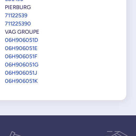
PIERBURG
71122539
711225390
VAG GROUPE
06H906051D
06H906051E
06H906051F
06H906051G
06H906051J
06H906051K