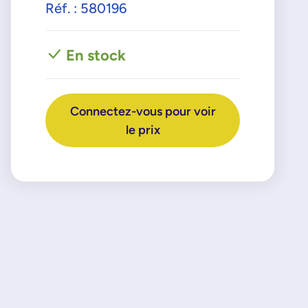
Réf. : 580196
En stock
Connectez-vous pour voir
le prix