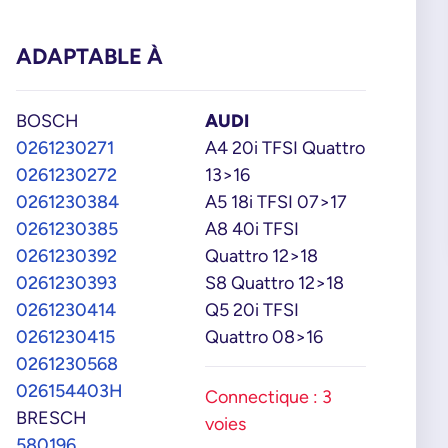
ADAPTABLE À
BOSCH
AUDI
0261230271
A4 20i TFSI Quattro
0261230272
13>16
0261230384
A5 18i TFSI 07>17
0261230385
A8 40i TFSI
0261230392
Quattro 12>18
0261230393
S8 Quattro 12>18
0261230414
Q5 20i TFSI
0261230415
Quattro 08>16
0261230568
026154403H
Connectique : 3
BRESCH
voies
580196