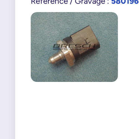
580196
Référence / Gravage :