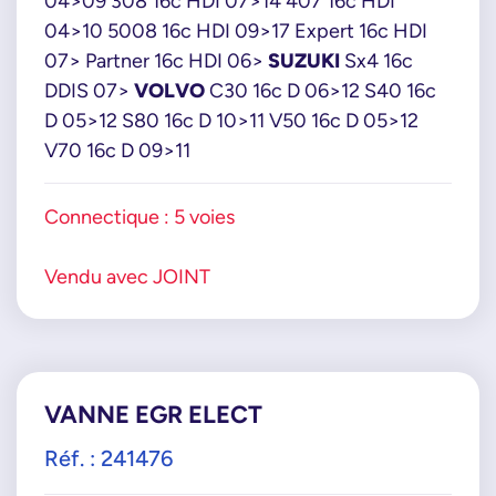
04>09 308 16c HDI 07>14 407 16c HDI
Y60520300B
04>10 5008 16c HDI 09>17 Expert 16c HDI
Y60520300C
07> Partner 16c HDI 06>
SUZUKI
Sx4 16c
PSA GROUPE
DDIS 07>
VOLVO
C30 16c D 06>12 S40 16c
0000161859
D 05>12 S80 16c D 10>11 V50 16c D 05>12
00001618NR
V70 16c D 09>11
1638154980
9649358780
Connectique : 5 voies
9660276280
9672880080
Vendu avec JOINT
SUZUKI
1852069K01
1852069K01000
1852069K02
1852069K02000
VANNE EGR ELECT
VALEO
Réf. : 241476
700414
700444