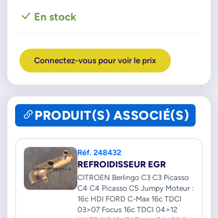
VOLVO
En stock
36001412
Connectez-vous pour voir le prix
PRODUIT(S) ASSOCIÉ(S)
Réf. 248432
REFROIDISSEUR EGR
CITROEN Berlingo C3 C3 Picasso
C4 C4 Picasso C5 Jumpy Moteur :
16c HDI FORD C-Max 16c TDCI
03>07 Focus 16c TDCI 04>12