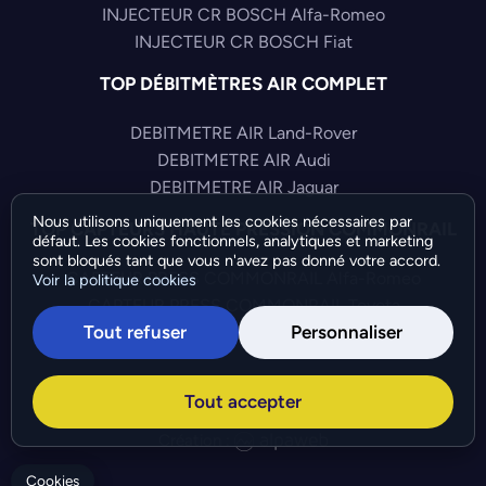
INJECTEUR CR BOSCH Alfa-Romeo
INJECTEUR CR BOSCH Fiat
TOP DÉBITMÈTRES AIR COMPLET
DEBITMETRE AIR Land-Rover
DEBITMETRE AIR Audi
DEBITMETRE AIR Jaguar
Nous utilisons uniquement les cookies nécessaires par
TOP CAPTEURS HAUTE PRESSION COMMONRAIL
défaut. Les cookies fonctionnels, analytiques et marketing
sont bloqués tant que vous n'avez pas donné votre accord.
CAPTEUR PRESS COMMONRAIL Alfa-Romeo
Voir la politique cookies
CAPTEUR PRESS COMMONRAIL Toyota
Tout refuser
Personnaliser
CAPTEUR PRESS COMMONRAIL Citroen
©Bresch SAS - Copyright 2026 - Tous droits réservés -
Tout accepter
Préférences de cookies
-
Gérer mes cookies
Création :
Cookies