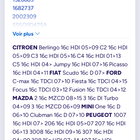
1682737
2002309
5S6Q9D475A
5S6Q9D475AA
Voir plus
5S6Q9D475AB
CITROEN
Berlingo 16c HDI 05>09 C2 16c HDI
5S6Q9D475AC
05>09 C3 16c HDI 05>16 C4 16c HDI 01>13
5S6Q9D475AD
C5 16c HDI 04> Jumpy 16c HDI 07>16 Picasso
5S6Q9D475AE
16c HDI 04>11
FIAT
Scudo 16c D 07>
FORD
RE5S6Q9D475AE
C-max 16c TDCI 07>10 Fiesta 16c TDCI 04>15
HELLA
Focus 16c TDCI 03>12 Fusion 16c TDCI 04>12
6NU014862071
MAZDA
2 16c MZCD 08>15 3 16c DI Turbo
MAGNETI MARELLI
04>09 3 16c MZCD 06>09
MINI
One 16c D
571822112159
06>10 Clubman 16c D 07>10
PEUGEOT
1007
MAZDA
16c HDI 07> 206 16c HDI 05>07 207 16c HDI
Y60520300
06>13 3008 16c HDI 09>16 307 16c HDI
Y60520300A