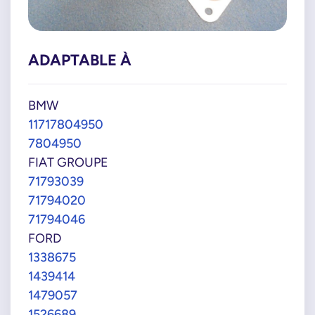
ADAPTABLE À
BMW
11717804950
7804950
FIAT GROUPE
71793039
71794020
71794046
FORD
1338675
1439414
1479057
1526689