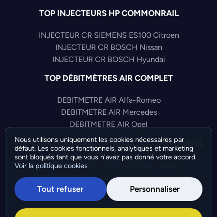
TOP INJECTEURS HP COMMONRAIL
INJECTEUR CR SIEMENS ES100 Citroen
INJECTEUR CR BOSCH Nissan
INJECTEUR CR BOSCH Hyundai
TOP DÉBITMÈTRES AIR COMPLET
DEBITMETRE AIR Alfa-Romeo
DEBITMETRE AIR Mercedes
DEBITMETRE AIR Opel
Nous utilisons uniquement les cookies nécessaires par
TOP CAPTEURS HAUTE PRESSION COMMONRAIL
défaut. Les cookies fonctionnels, analytiques et marketing
sont bloqués tant que vous n'avez pas donné votre accord.
CAPTEUR PRESS COMMONRAIL Citroen
Voir la politique cookies
CAPTEUR PRESS COMMONRAIL Mercedes
Tout refuser
Personnaliser
CAPTEUR PRESS COMMONRAIL Fiat
©Bresch SAS - Copyright 2026 - Tous droits réservés -