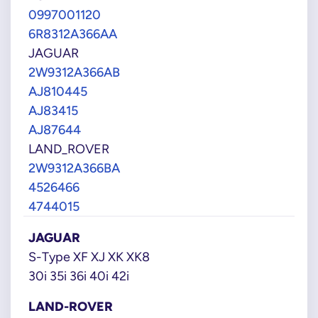
0997001120
6R8312A366AA
JAGUAR
2W9312A366AB
AJ810445
AJ83415
AJ87644
LAND_ROVER
2W9312A366BA
4526466
4744015
JAGUAR
S-Type XF XJ XK XK8
30i 35i 36i 40i 42i
LAND-ROVER