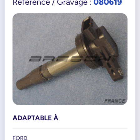
080619
Référence / Gravage :
ADAPTABLE À
FORD