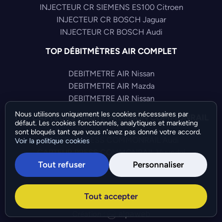
INJECTEUR CR SIEMENS ES100 Citroen
INJECTEUR CR BOSCH Jaguar
INJECTEUR CR BOSCH Audi
TOP DÉBITMÈTRES AIR COMPLET
DEBITMETRE AIR Nissan
DEBITMETRE AIR Mazda
DEBITMETRE AIR Nissan
Nous utilisons uniquement les cookies nécessaires par
TOP CAPTEURS HAUTE PRESSION COMMONRAIL
défaut. Les cookies fonctionnels, analytiques et marketing
sont bloqués tant que vous n'avez pas donné votre accord.
CAPTEUR PRESS COMMONRAIL Audi
Voir la politique cookies
CAPTEUR PRESS COMMONRAIL Hyundai
Tout refuser
Personnaliser
CAPTEUR PRESS COMMONRAIL Volkswagen
©Bresch SAS - Copyright 2026 - Tous droits réservés -
Tout accepter
Préférences de cookies
-
Gérer mes cookies
Création :