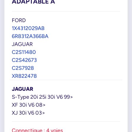
ADAPTABLE À
FORD
1X4312029AB
6R8312A366BA
JAGUAR
C2S11480
C2S42673
C2S7928
XR822478
JAGUAR
S-Type 20i 25i 30i V6 99>
XF 30i V6 08>
XJ 30i V6 03>
Connectique : 4 voies