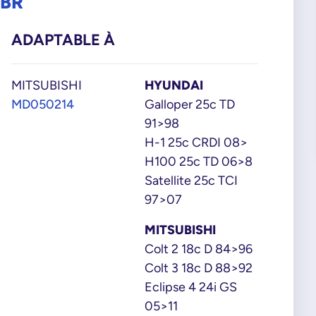
7BR
ADAPTABLE À
MITSUBISHI
HYUNDAI
MD050214
Galloper 25c TD
91>98
H-1 25c CRDI 08>
H100 25c TD 06>8
Satellite 25c TCI
97>07
MITSUBISHI
Colt 2 18c D 84>96
Colt 3 18c D 88>92
Eclipse 4 24i GS
05>11