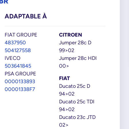
BR
ADAPTABLE À
FIAT GROUPE
CITROEN
4837950
Jumper 28c D
504127558
99>02
IVECO
Jumper 28c HDI
503641845
00>
PSA GROUPE
FIAT
0000133893
Ducato 25c D
00001338F7
94>02
Ducato 25c TDI
94>02
Ducato 23c JTD
02>