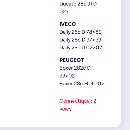
Ducato 28c JTD
02>
IVECO
Daily 25c D 78>89
Daily 28c D 97>99
Daily 23c D 02>07
PEUGEOT
Boxer 282c D
99>02
Boxer 28c HDI 00>
Connectique : 2
voies