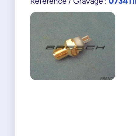
073411
Référence / Gravage :