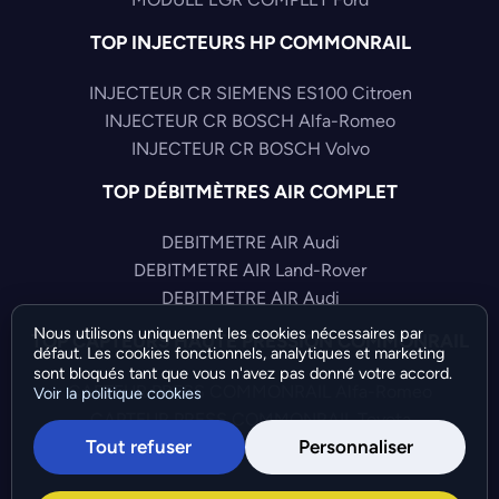
TOP INJECTEURS HP COMMONRAIL
INJECTEUR CR SIEMENS ES100 Citroen
INJECTEUR CR BOSCH Alfa-Romeo
INJECTEUR CR BOSCH Volvo
TOP DÉBITMÈTRES AIR COMPLET
DEBITMETRE AIR Audi
DEBITMETRE AIR Land-Rover
DEBITMETRE AIR Audi
Nous utilisons uniquement les cookies nécessaires par
TOP CAPTEURS HAUTE PRESSION COMMONRAIL
défaut. Les cookies fonctionnels, analytiques et marketing
sont bloqués tant que vous n'avez pas donné votre accord.
CAPTEUR PRESS COMMONRAIL Alfa-Romeo
Voir la politique cookies
CAPTEUR PRESS COMMONRAIL Toyota
Tout refuser
Personnaliser
CAPTEUR PRESS COMMONRAIL Citroen