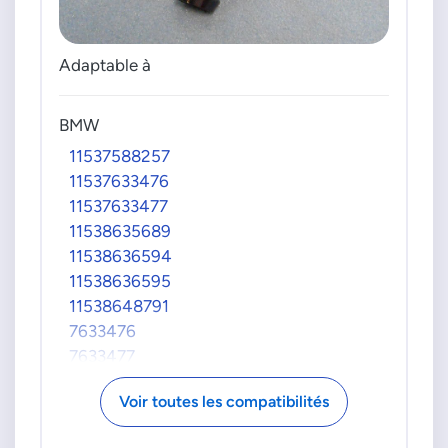
Adaptable à
BMW
11537588257
11537633476
11537633477
11538635689
11538636594
11538636595
11538648791
7633476
7633477
8635689
Voir toutes les compatibilités
DENSO
DTM108822