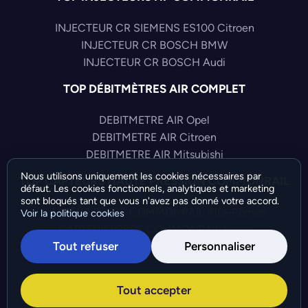
INJECTEUR CR SIEMENS ES100 Citroen
INJECTEUR CR BOSCH BMW
INJECTEUR CR BOSCH Audi
TOP DÉBITMÈTRES AIR COMPLET
DEBITMETRE AIR Opel
DEBITMETRE AIR Citroen
DEBITMETRE AIR Mitsubishi
Nous utilisons uniquement les cookies nécessaires par
TOP CAPTEURS HAUTE PRESSION COMMONRAIL
défaut. Les cookies fonctionnels, analytiques et marketing
sont bloqués tant que vous n'avez pas donné votre accord.
CAPTEUR PRESS COMMONRAIL Alfa-Romeo
Voir la politique cookies
CAPTEUR PRESS COMMONRAIL Iveco
Tout refuser
Personnaliser
CAPTEUR PRESS COMMONRAIL Audi
©Bresch SAS - Copyright 2026 - Tous droits réservés -
Tout accepter
Préférences de cookies
-
Gérer mes cookies