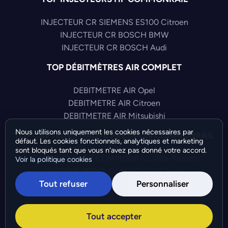
INJECTEUR CR SIEMENS ES100 Citroen
INJECTEUR CR BOSCH BMW
INJECTEUR CR BOSCH Audi
TOP DÉBITMÈTRES AIR COMPLET
DEBITMETRE AIR Opel
DEBITMETRE AIR Citroen
DEBITMETRE AIR Mitsubishi
Nous utilisons uniquement les cookies nécessaires par
TOP CAPTEURS HAUTE PRESSION COMMONRAIL
défaut. Les cookies fonctionnels, analytiques et marketing
sont bloqués tant que vous n'avez pas donné votre accord.
CAPTEUR PRESS COMMONRAIL Alfa-Romeo
Voir la politique cookies
CAPTEUR PRESS COMMONRAIL Iveco
Tout refuser
Personnaliser
CAPTEUR PRESS COMMONRAIL Audi
©Bresch SAS - Copyright 2026 - Tous droits réservés -
Tout accepter
Préférences de cookies
-
Gérer mes cookies