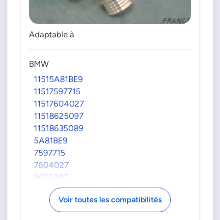
Adaptable à
BMW
11515A81BE9
11517597715
11517604027
11518625097
11518635089
5A81BE9
7597715
7604027
8625097
8635089
Voir toutes les compatibilités