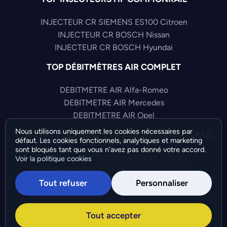
INJECTEUR CR SIEMENS ES100 Citroen
INJECTEUR CR BOSCH Nissan
INJECTEUR CR BOSCH Hyundai
TOP DÉBITMÈTRES AIR COMPLET
DEBITMETRE AIR Alfa-Romeo
DEBITMETRE AIR Mercedes
DEBITMETRE AIR Opel
Nous utilisons uniquement les cookies nécessaires par
TOP CAPTEURS HAUTE PRESSION COMMONRAIL
défaut. Les cookies fonctionnels, analytiques et marketing
sont bloqués tant que vous n'avez pas donné votre accord.
CAPTEUR PRESS COMMONRAIL Citroen
Voir la politique cookies
CAPTEUR PRESS COMMONRAIL Mercedes
Tout refuser
Personnaliser
CAPTEUR PRESS COMMONRAIL Fiat
©Bresch SAS - Copyright 2026 - Tous droits réservés -
Tout accepter
Préférences de cookies
-
Gérer mes cookies