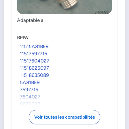
Adaptable à
BMW
11515A81BE9
11517597715
11517604027
11518625097
11518635089
5A81BE9
7597715
7604027
8625097
8635089
Voir toutes les compatibilités